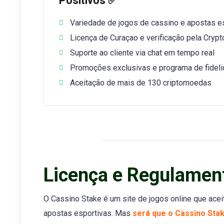
Positivos ✅
Variedade de jogos de cassino e apostas e
Licença de Curaçao e verificação pela Cryp
Suporte ao cliente via chat em tempo real
Promoções exclusivas e programa de fidel
Aceitação de mais de 130 criptomoedas
Licença e Regulamen
O Cassino Stake é um site de jogos online que ac
apostas esportivas. Mas
será que o Cassino Stak