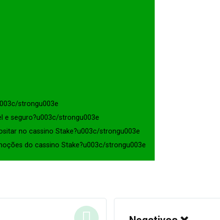
u003c/strongu003e
el e seguro?u003c/strongu003e
sitar no cassino Stake?u003c/strongu003e
moções do cassino Stake?u003c/strongu003e