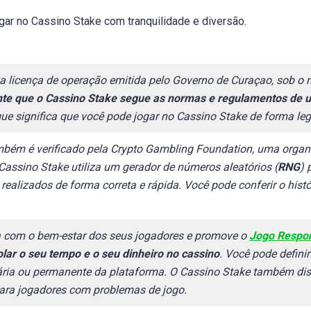
gar no Cassino Stake com tranquilidade e diversão.
a licença de operação emitida pelo Governo de Curaçao, sob o
te que o Cassino Stake segue as normas e regulamentos de u
o que significa que você pode jogar no Cassino Stake de forma l
mbém é verificado pela
Crypto Gambling Foundation
, uma orga
o Cassino Stake utiliza um gerador de números aleatórios (
RNG
) 
lizados de forma correta e rápida. Você pode conferir o histó
a com o bem-estar dos seus jogadores e promove o
Jogo Respo
olar o seu tempo e o seu dinheiro no cassino
. Você pode definir
ária ou permanente da plataforma. O Cassino Stake também disp
ara jogadores com problemas de jogo.