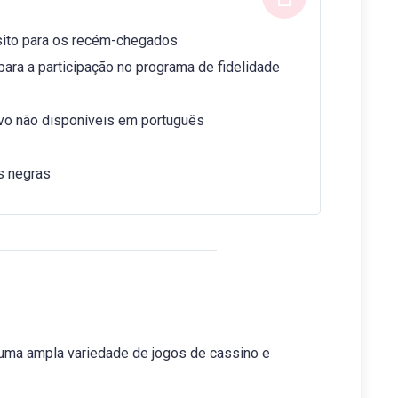
ito para os recém-chegados
ra a participação no programa de fidelidade
vo não disponíveis em português
s negras
uma ampla variedade de jogos de cassino e