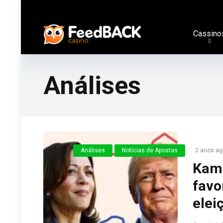
Cassino
Análises
Análises
Notícias de Apostas
2 anos ag
Kama
favo
elei