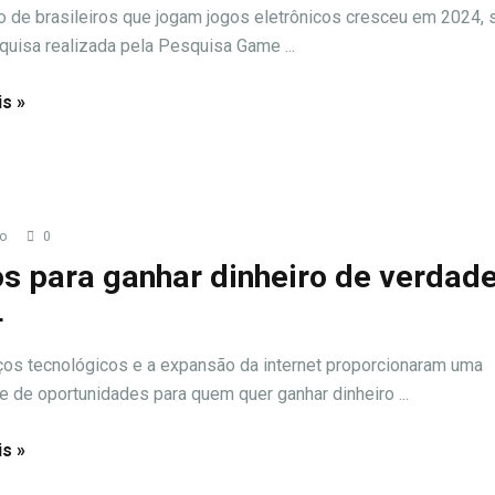
 de brasileiros que jogam jogos eletrônicos cresceu em 2024,
uisa realizada pela Pesquisa Game ...
is »
o
0
s para ganhar dinheiro de verdad
4
os tecnológicos e a expansão da internet proporcionaram uma
e de oportunidades para quem quer ganhar dinheiro ...
is »