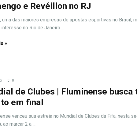
engo e Revéillon no RJ
, uma das maiores empresas de apostas esportivas no Brasil, 
interesse no Rio de Janeiro ...
is »
o
0
ial de Clubes | Fluminense busca t
ito em final
ense venceu sua estreia no Mundial de Clubes da Fifa, nesta s
), ao marcar 2 a ...