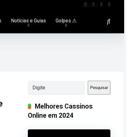
s
Notícias e Guias
Golpes ⚠
Pesquisar
Pesquisar
e
Melhores Cassinos
Online em 2024