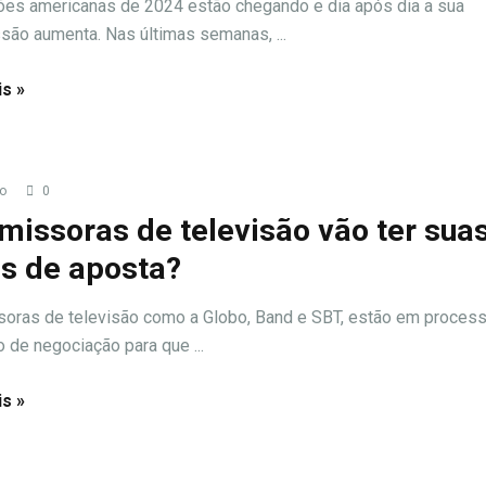
ões americanas de 2024 estão chegando e dia após dia a sua
são aumenta. Nas últimas semanas, ...
is »
o
0
missoras de televisão vão ter sua
s de aposta?
oras de televisão como a Globo, Band e SBT, estão em proces
 de negociação para que ...
is »