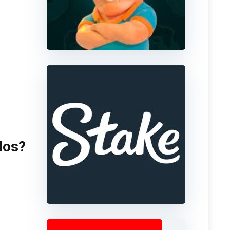
ados?