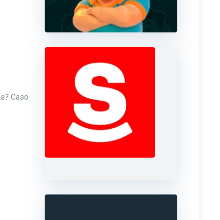
as? Caso