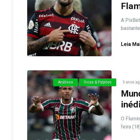
Flam
A PixBet
bastante 
Leia Ma
Análises
Dicas & Palpites
3 anos ag
Mund
inéd
O Flumin
feira (18