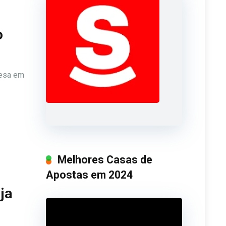
o
resa em
Melhores Casas de
Apostas em 2024
ja