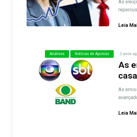
As eleiç
repercus
Leia Ma
Análises
Notícias de Apostas
2 anos ag
As e
casa
As emiss
avançado
Leia Ma