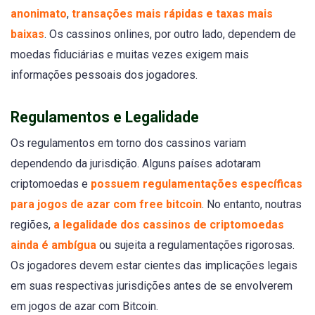
anonimato
,
transações mais rápidas e taxas mais
baixas
. Os cassinos onlines, por outro lado, dependem de
moedas fiduciárias e muitas vezes exigem mais
informações pessoais dos jogadores.
Regulamentos e Legalidade
Os regulamentos em torno dos cassinos variam
dependendo da jurisdição. Alguns países adotaram
criptomoedas e
possuem regulamentações específicas
para jogos de azar com free bitcoin
. No entanto, noutras
regiões,
a legalidade dos cassinos de criptomoedas
ainda é ambígua
ou sujeita a regulamentações rigorosas.
Os jogadores devem estar cientes das implicações legais
em suas respectivas jurisdições antes de se envolverem
em jogos de azar com Bitcoin.