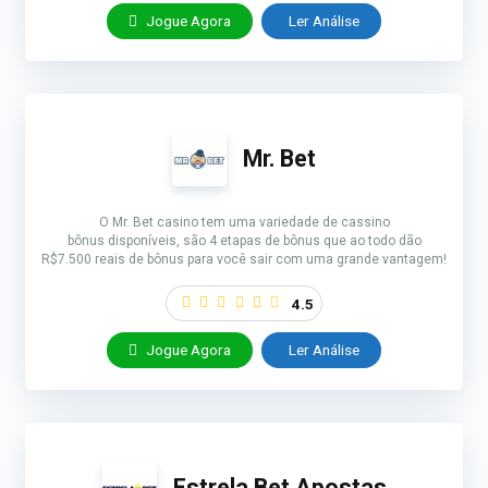
Jogue Agora
Ler Análise
Mr. Bet
O Mr. Bet casino tem uma variedade de cassino
bônus disponíveis, são 4 etapas de bônus que ao todo dão
R$7.500 reais de bônus para você sair com uma grande vantagem!
4.5
Jogue Agora
Ler Análise
Estrela Bet Apostas