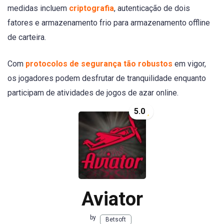
medidas incluem
criptografia
, autenticação de dois
fatores e armazenamento frio para armazenamento offline
de carteira.
Com
protocolos de segurança tão robustos
em vigor,
os jogadores podem desfrutar de tranquilidade enquanto
participam de atividades de jogos de azar online.
5.0
Aviator
by
Betsoft