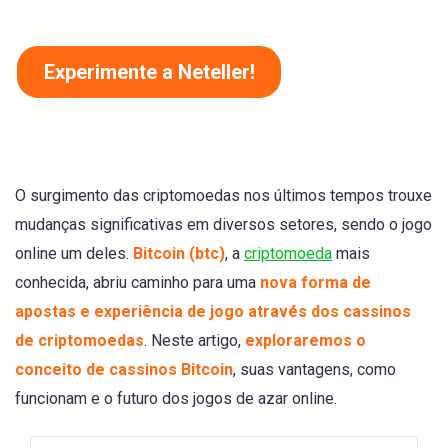
Experimente a Neteller!
O surgimento das criptomoedas nos últimos tempos trouxe
mudanças significativas em diversos setores, sendo o jogo
online um deles.
Bitcoin (btc)
, a
criptomoeda
mais
conhecida, abriu caminho para uma
nova forma de
apostas e experiência de jogo através dos cassinos
de criptomoedas
. Neste artigo,
exploraremos o
conceito de cassinos Bitcoin
, suas vantagens, como
funcionam e o futuro dos jogos de azar online.