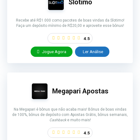
Slotimo
Recebe até R$1.000 como pacotes de boas vindas da Slotimo!
Faça um depósito mínimo de R$20,00 e aproveite esse bônus!
4.5
Jogue Agora
Ler Análise
Megapari Apostas
Na Megapari é bônus que não acaba mais! Bônus de boas vindas
de 100%, bônus de depósito com Apostas Grátis, bônus semanais,
Cashback
e muito mais!
4.5