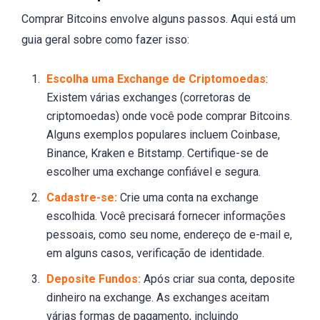
Comprar Bitcoins envolve alguns passos. Aqui está um
guia geral sobre como fazer isso:
Escolha uma Exchange de Criptomoedas
:
Existem várias exchanges (corretoras de
criptomoedas) onde você pode comprar Bitcoins.
Alguns exemplos populares incluem Coinbase,
Binance, Kraken e Bitstamp. Certifique-se de
escolher uma exchange confiável e segura.
Cadastre-se:
Crie uma conta na exchange
escolhida. Você precisará fornecer informações
pessoais, como seu nome, endereço de e-mail e,
em alguns casos, verificação de identidade.
Deposite Fundos:
Após criar sua conta, deposite
dinheiro na exchange. As exchanges aceitam
várias formas de pagamento, incluindo