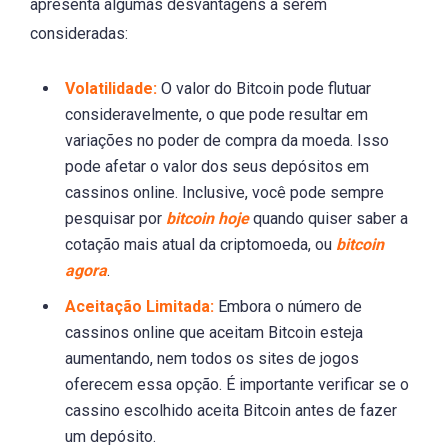
apresenta algumas desvantagens a serem
consideradas:
Volatilidade:
O valor do Bitcoin pode flutuar
consideravelmente, o que pode resultar em
variações no poder de compra da moeda. Isso
pode afetar o valor dos seus depósitos em
cassinos online. Inclusive, você pode sempre
pesquisar por
bitcoin hoje
quando quiser saber a
cotação mais atual da criptomoeda, ou
bitcoin
agora
.
Aceitação Limitada:
Embora o número de
cassinos online que aceitam Bitcoin esteja
aumentando, nem todos os sites de jogos
oferecem essa opção. É importante verificar se o
cassino escolhido aceita Bitcoin antes de fazer
um depósito.