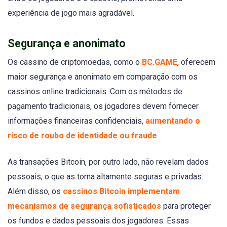
experiência de jogo mais agradável.
Segurança e anonimato
Os cassino de criptomoedas, como o
BC.GAME
, oferecem
maior segurança e anonimato em comparação com os
cassinos online tradicionais. Com os métodos de
pagamento tradicionais, os jogadores devem fornecer
informações financeiras confidenciais,
aumentando o
risco de roubo de identidade ou fraude
.
As transações Bitcoin, por outro lado, não revelam dados
pessoais, o que as torna altamente seguras e privadas.
Além disso, os
cassinos Bitcoin implementam
mecanismos de segurança sofisticados
para proteger
os fundos e dados pessoais dos jogadores. Essas