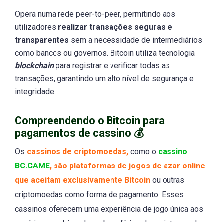
Opera numa rede peer-to-peer, permitindo aos
utilizadores
realizar transações seguras e
transparentes
sem a necessidade de intermediários
como bancos ou governos. Bitcoin utiliza tecnologia
blockchain
para registrar e verificar todas as
transações, garantindo um alto nível de segurança e
integridade.
Compreendendo o Bitcoin para
pagamentos de cassino 💰
Os
cassinos de criptomoedas,
como o
cassino
BC.GAME
, são plataformas de jogos de azar online
que aceitam exclusivamente Bitcoin
ou outras
criptomoedas como forma de pagamento. Esses
cassinos oferecem uma experiência de jogo única aos