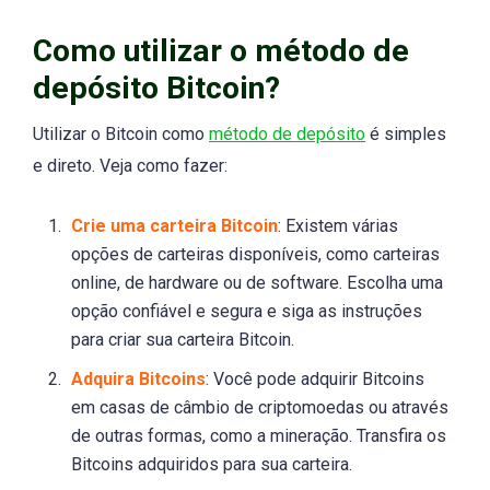
Como utilizar o método de
depósito Bitcoin?
Utilizar o Bitcoin como
método de depósito
é simples
e direto. Veja como fazer:
Crie uma carteira Bitcoin
: Existem várias
opções de carteiras disponíveis, como carteiras
online, de hardware ou de software. Escolha uma
opção confiável e segura e siga as instruções
para criar sua carteira Bitcoin.
Adquira Bitcoins
: Você pode adquirir Bitcoins
em casas de câmbio de criptomoedas ou através
de outras formas, como a mineração. Transfira os
Bitcoins adquiridos para sua carteira.