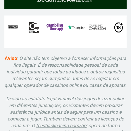
Aviso
:
O site não tem objetivo a fornecer informações para
fins ilegais. É de responsabilidade pessoal de cada
indivíduo garantir que todas as idades e outros requisitos
relevantes sejam cumpridos antes de se registar em
qualquer operador de cassinos online ou casas de apostas.
Devido ao estatuto legal variável dos jogos de azar online
em diferentes jurisdições, os visitantes devem procurar
assistência jurídica antes de seguir para um cassino e
começar a jogar. Também devem conferir as licenças de
cada um. O
feedbackcasino.com/br/
opera de forma