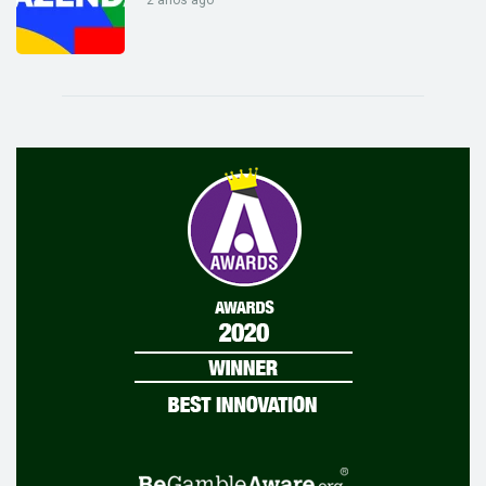
2 anos ago