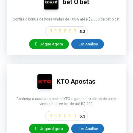
bet O bet
Confira o bônus de boas vindas de 100% até R$2.500 da bet o bet!
5.3
Jogue Agora
Ler Análise
KTO Apostas
Conheça a casa de apostas KTO e ganhe um bônus de boas-
vindas de free bet de até R$ 200!
5.3
Jogue Agora
Ler Análise