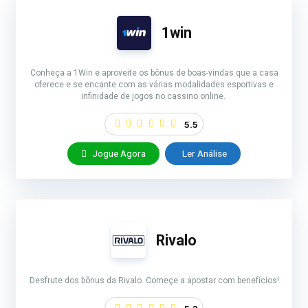
1win
Conheça a 1Win e aproveite os bônus de boas-vindas que a casa
oferece e se encante com as várias modalidades esportivas e
infinidade de jogos no cassino online.
5.5
Jogue Agora
Ler Análise
Rivalo
Desfrute dos bônus da Rivalo. Começe a apostar com benefícios!