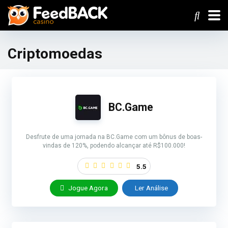
Criptomoedas
BC.Game
Desfrute de uma jornada na BC.Game com um bônus de boas-
vindas de 120%, podendo alcançar até R$100.000!
5.5
Jogue Agora
Ler Análise