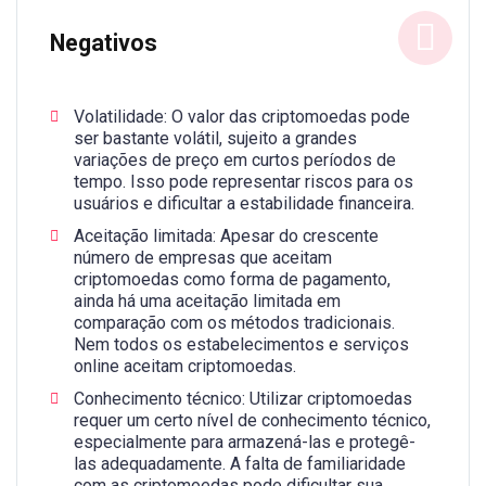
Negativos
Volatilidade: O valor das criptomoedas pode
ser bastante volátil, sujeito a grandes
variações de preço em curtos períodos de
tempo. Isso pode representar riscos para os
usuários e dificultar a estabilidade financeira.
Aceitação limitada: Apesar do crescente
número de empresas que aceitam
criptomoedas como forma de pagamento,
ainda há uma aceitação limitada em
comparação com os métodos tradicionais.
Nem todos os estabelecimentos e serviços
online aceitam criptomoedas.
Conhecimento técnico: Utilizar criptomoedas
requer um certo nível de conhecimento técnico,
especialmente para armazená-las e protegê-
las adequadamente. A falta de familiaridade
com as criptomoedas pode dificultar sua