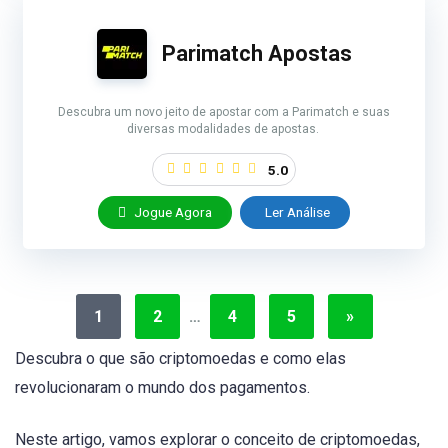
Parimatch Apostas
Descubra um novo jeito de apostar com a Parimatch e suas
diversas modalidades de apostas.
5.0
Jogue Agora
Ler Análise
1
2
…
4
5
»
Descubra o que são criptomoedas e como elas
revolucionaram o mundo dos pagamentos.
Neste artigo, vamos explorar o conceito de criptomoedas,