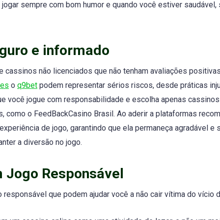
 jogar sempre com bom humor e quando você estiver saudável,
guro e informado
e cassinos não licenciados que não tenham avaliações positivas
mes
o
q9bet
podem representar sérios riscos, desde práticas inju
 você jogue com responsabilidade e escolha apenas cassinos
is, como o FeedBackCasino Brasil. Ao aderir a plataformas re
 experiência de jogo, garantindo que ela permaneça agradável e 
nter a diversão no jogo.
m Jogo Responsável
 responsável que podem ajudar você a não cair vítima do vício d