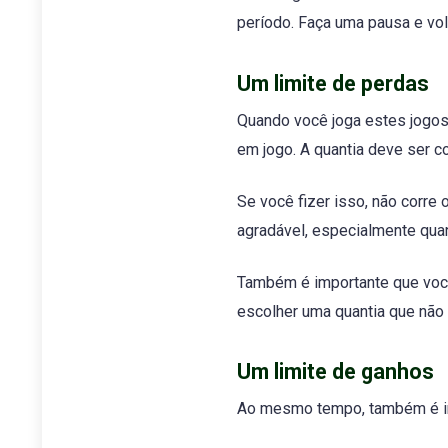
período. Faça uma pausa e vo
Um limite de perdas
Quando você joga estes jogos
em jogo. A quantia deve ser 
Se você fizer isso, não corre 
agradável, especialmente qua
Também é importante que você
escolher uma quantia que não a
Um limite de ganhos
Ao mesmo tempo, também é im