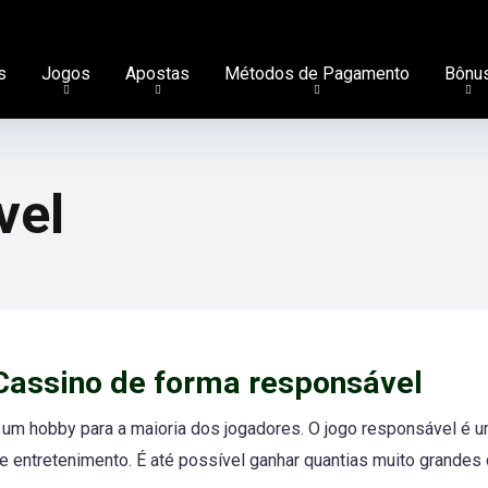
s
Jogos
Apostas
Métodos de Pagamento
Bônu
vel
Cassino de forma responsável
um hobby para a maioria dos jogadores. O jogo responsável é u
entretenimento. É até possível ganhar quantias muito grandes 