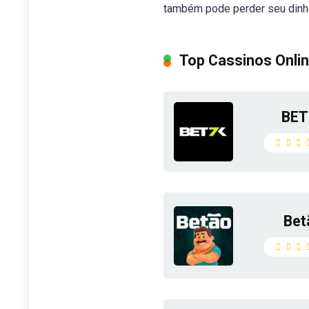
também pode perder seu dinhe
Top Cassinos Onli
BET
Bet