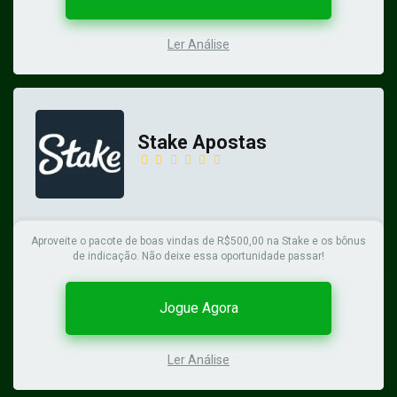
Ler Análise
Stake Apostas
Aproveite o pacote de boas vindas de R$500,00 na Stake e os bônus
de indicação. Não deixe essa oportunidade passar!
Jogue Agora
Ler Análise