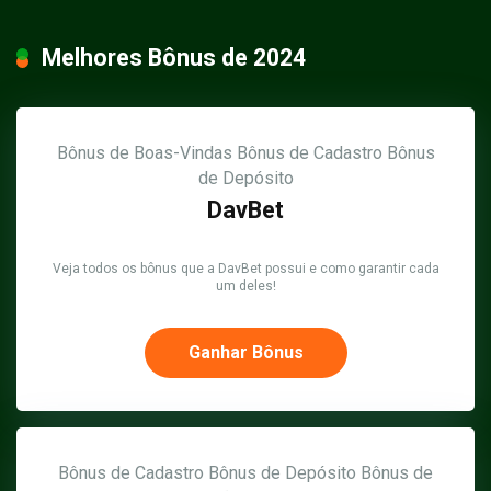
Melhores Bônus de 2024
Bônus de Boas-Vindas
Bônus de Cadastro
Bônus
de Depósito
DavBet
Veja todos os bônus que a DavBet possui e como garantir cada
um deles!
Ganhar Bônus
Bônus de Cadastro
Bônus de Depósito
Bônus de