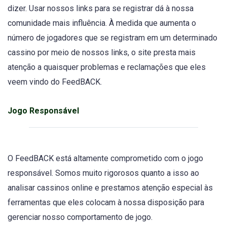
dizer. Usar nossos links para se registrar dá à nossa
comunidade mais influência. À medida que aumenta o
número de jogadores que se registram em um determinado
cassino por meio de nossos links, o site presta mais
atenção a quaisquer problemas e reclamações que eles
veem vindo do FeedBACK.
Jogo Responsável
O FeedBACK está altamente comprometido com o jogo
responsável. Somos muito rigorosos quanto a isso ao
analisar cassinos online e prestamos atenção especial às
ferramentas que eles colocam à nossa disposição para
gerenciar nosso comportamento de jogo.