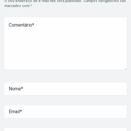
O seu endereço de e-mail não será publicado.
Campos obrigatórios são
marcados com
*