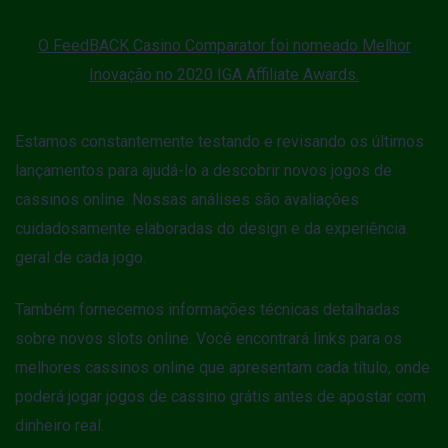
O FeedBACK Casino Comparator foi nomeado Melhor
Inovação no 2020 IGA Affiliate Awards.
Estamos constantemente testando e revisando os últimos
lançamentos para ajudá-lo a descobrir novos jogos de
cassinos online. Nossas análises são avaliações
cuidadosamente elaboradas do design e da experiência
geral de cada jogo.
Também fornecemos informações técnicas detalhadas
sobre novos slots online. Você encontrará links para os
melhores cassinos online que apresentam cada título, onde
poderá jogar jogos de cassino grátis antes de apostar com
dinheiro real.