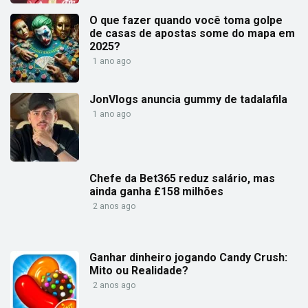
O que fazer quando você toma golpe
de casas de apostas some do mapa em
2025?
1 ano ago
JonVlogs anuncia gummy de tadalafila
1 ano ago
Chefe da Bet365 reduz salário, mas
ainda ganha £158 milhões
2 anos ago
Ganhar dinheiro jogando Candy Crush:
Mito ou Realidade?
2 anos ago