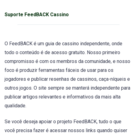
Suporte FeedBACK Cassino
O FeedBACK é um guia de cassino independente, onde
todo o conteúdo é de acesso gratuito. Nosso primeiro
compromisso é com os membros da comunidade, e nosso
foco é produzir ferramentas fáceis de usar para os
jogadores e publicar resenhas de cassinos, caça-níqueis e
outros jogos. O site sempre se manterá independente para
publicar artigos relevantes e informativos da mais alta
qualidade.
Se você deseja apoiar o projeto FeedBACK, tudo o que
você precisa fazer é acessar nossos links quando quiser