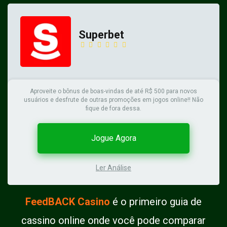
Superbet
Aproveite o bônus de boas-vindas de até R$ 500 para novos
usuários e desfrute de outras promoções em jogos online!! Não
fique de fora dessa.
Jogue Agora
Ler Análise
FeedBACK Casino
é o primeiro guia de
cassino online onde você pode comparar