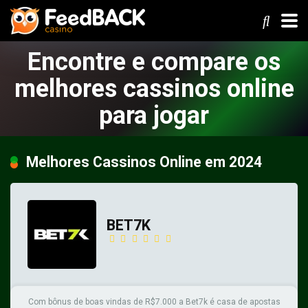
Encontre e compare os
melhores cassinos online
para jogar
Melhores Cassinos Online em 2024
BET7K
Com bônus de boas vindas de R$7.000 a Bet7k é casa de apostas