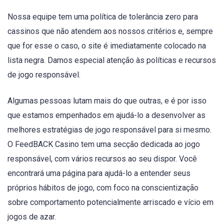
Nossa equipe tem uma política de tolerância zero para
cassinos que não atendem aos nossos critérios e, sempre
que for esse o caso, o site é imediatamente colocado na
lista negra. Damos especial atenção às políticas e recursos
de jogo responsável.
Algumas pessoas lutam mais do que outras, e é por isso
que estamos empenhados em ajudá-lo a desenvolver as
melhores estratégias de jogo responsável para si mesmo.
O FeedBACK Casino tem uma secção dedicada ao jogo
responsável, com vários recursos ao seu dispor. Você
encontrará uma página para ajudá-lo a entender seus
próprios hábitos de jogo, com foco na conscientização
sobre comportamento potencialmente arriscado e vício em
jogos de azar.