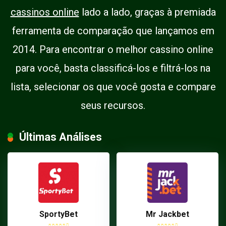
cassinos online
lado a lado, graças à premiada
ferramenta de comparação que lançamos em
2014. Para encontrar o melhor cassino online
para você, basta classificá-los e filtrá-los na
lista, selecionar os que você gosta e compare
seus recursos.
Últimas Análises
SportyBet
Mr Jackbet