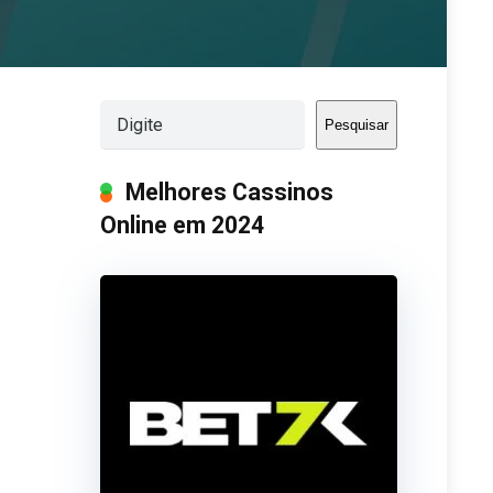
Pesquisar
Pesquisar
Melhores Cassinos
Online em 2024