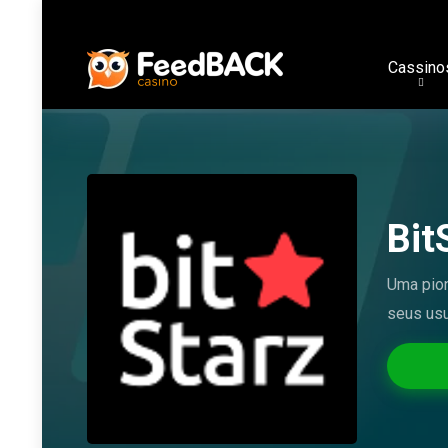
Cassino
Bit
Uma pion
seus usu