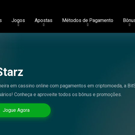
s
Jogos
Apostas
Métodos de Pagamento
Bônu
Starz
eira em cassino online com pagamentos em criptomoeda, a Bit
ários! Conheça e aproveite todos os bônus e promoções.
Jogue Agora