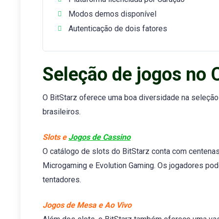
Modos demos disponível
Autenticação de dois fatores
Seleção de jogos no 
O BitStarz oferece uma boa diversidade na seleção
brasileiros.
Slots e
Jogos de Cassino
O catálogo de slots do BitStarz conta com centena
Microgaming e Evolution Gaming. Os jogadores pod
tentadores.
Jogos de Mesa e Ao Vivo