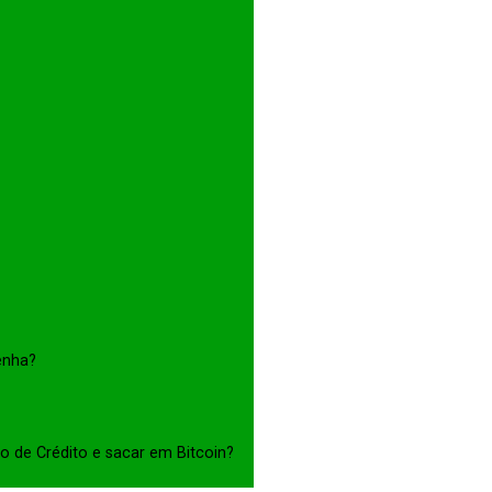
enha?
 de Crédito e sacar em Bitcoin?