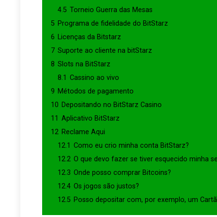
4.5
Torneio Guerra das Mesas
5
Programa de fidelidade do BitStarz
6
Licenças da Bitstarz
7
Suporte ao cliente na bitStarz
8
Slots na BitStarz
8.1
Cassino ao vivo
9
Métodos de pagamento
10
Depositando no BitStarz Casino
11
Aplicativo BitStarz
12
Reclame Aqui
12.1
Como eu crio minha conta BitStarz?
12.2
O que devo fazer se tiver esquecido minha s
12.3
Onde posso comprar Bitcoins?
12.4
Os jogos são justos?
12.5
Posso depositar com, por exemplo, um Cartão