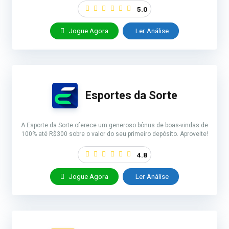
5.0
Jogue Agora
Ler Análise
Esportes da Sorte
A Esporte da Sorte oferece um generoso bônus de boas-vindas de
100% até R$300 sobre o valor do seu primeiro depósito. Aproveite!
4.8
Jogue Agora
Ler Análise