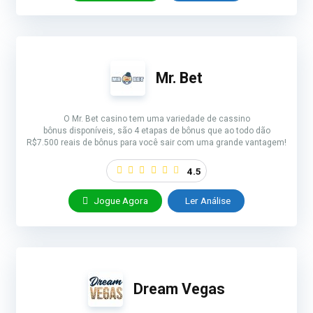
Mr. Bet
O Mr. Bet casino tem uma variedade de cassino
bônus disponíveis, são 4 etapas de bônus que ao todo dão
R$7.500 reais de bônus para você sair com uma grande vantagem!
4.5
Jogue Agora
Ler Análise
Dream Vegas