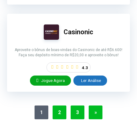
Casinonic
Aproveite o bônus de boas-vindas do Casinonic de até R$6.600!
Faça seu depósito mínimo de R$20,00 e aproveite o bônus!
4.3
Jogue Agora
Ler Análise
1
2
3
»