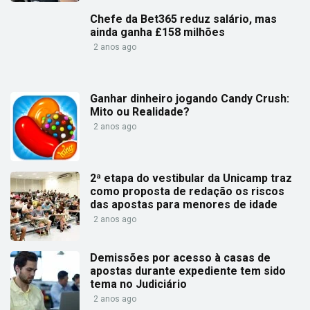
Chefe da Bet365 reduz salário, mas
ainda ganha £158 milhões
2 anos ago
Ganhar dinheiro jogando Candy Crush:
Mito ou Realidade?
2 anos ago
2ª etapa do vestibular da Unicamp traz
como proposta de redação os riscos
das apostas para menores de idade
2 anos ago
Demissões por acesso à casas de
apostas durante expediente tem sido
tema no Judiciário
2 anos ago