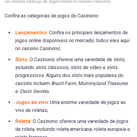
Um enorme catálogo de Jogos Online no cassino Casinonic
Confira as categorias de jogos do Casinonic:
Lançamentos
: Confira os principais lançamentos de
jogos online disponíveis no mercado, todos eles aqui
no cassino Casinonic.
Slots:
O Casinonic oferece uma variedade de slots,
incluindo slots clássicos, slots de vídeo e slots
progressivos. Alguns dos slots mais populares do
cassino incluem
Brazil Farm
,
Mummyland Treasures
e
Cleo’s Secrets.
Jogos ao vivo
: Uma enorme variedade de jogos ao
vivo de roletas;
Roleta:
O Casinonic oferece uma variedade de jogos
de roleta, incluindo roleta americana, roleta europeia e