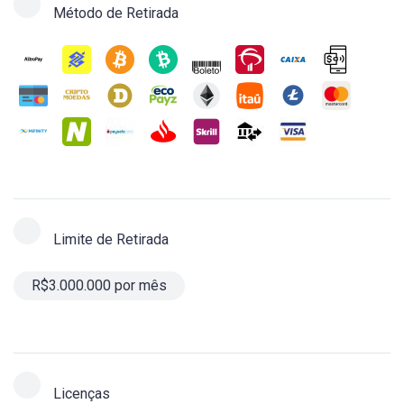
Método de Retirada
Limite de Retirada
R$3.000.000 por mês
Licenças