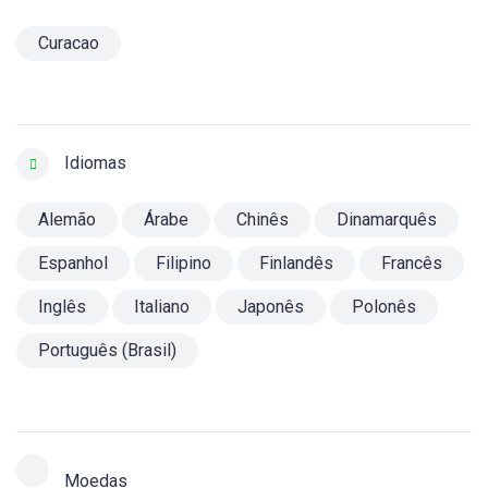
Curacao
Idiomas
Alemão
Árabe
Chinês
Dinamarquês
Espanhol
Filipino
Finlandês
Francês
Inglês
Italiano
Japonês
Polonês
Português (Brasil)
Moedas