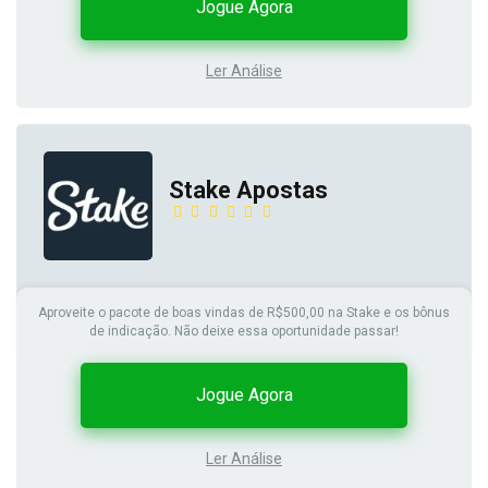
Jogue Agora
Ler Análise
Stake Apostas
Aproveite o pacote de boas vindas de R$500,00 na Stake e os bônus
de indicação. Não deixe essa oportunidade passar!
Jogue Agora
Ler Análise