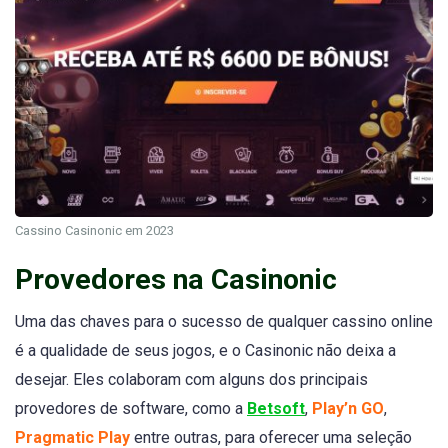
Cassino Casinonic em 2023
Provedores
na Casinonic
Uma das chaves para o sucesso de qualquer cassino online
é a qualidade de seus jogos, e o Casinonic não deixa a
desejar. Eles colaboram com alguns dos principais
provedores de software, como a
Betsoft
,
Play’n GO
,
Pragmatic Play
entre outras, para oferecer uma seleção