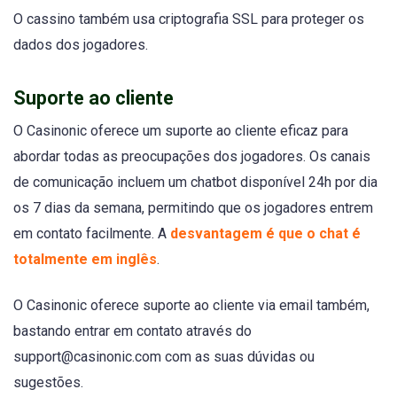
O cassino também usa criptografia SSL para proteger os
dados dos jogadores.
Suporte ao cliente
O Casinonic oferece um suporte ao cliente eficaz para
abordar todas as preocupações dos jogadores. Os canais
de comunicação incluem um chatbot disponível 24h por dia
os 7 dias da semana, permitindo que os jogadores entrem
em contato facilmente. A
desvantagem é que o chat é
totalmente em inglês
.
O Casinonic oferece suporte ao cliente via email também,
bastando entrar em contato através do
support@casinonic.com
com as suas dúvidas ou
sugestões.