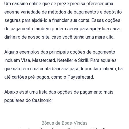
Um cassino online que se preze precisa oferecer uma
enorme variedade de métodos de pagamentos e depósito
seguras para ajudá-lo a financiar sua conta. Essas opções
de pagamento também podem servir para ajudá-lo a sacar
dinheiro de nosso site, caso você tenha uma maré alta.
Alguns exemplos das principais opções de pagamento
incluem Visa, Mastercard, Neteller e Skrill. Para aqueles
que não têm uma conta bancária para depositar dinheiro, há
até cartões pré-pagos, como o Paysafecard.
Abaixo está uma lista das opções de pagamento mais
populares do Casinonic.
Bônus de Boas-Vindas