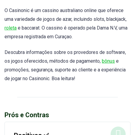
O Casinonic é um cassino australiano online que oferece
uma variedade de jogos de azar, incluindo slots, blackjack,
roleta
e baccarat. O cassino é operado pela Dama N.V, uma
empresa registrada em Curaçao.
Descubra informações sobre os provedores de software,
os jogos oferecidos, métodos de pagamento,
bônus
e
promoções, segurança, suporte ao cliente e a experiência
de jogar no Casinonic. Boa leitura!
Prós e Contras