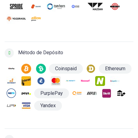
Método de Depósito
Coinspaid
Ethereum
PurplePay
Yandex