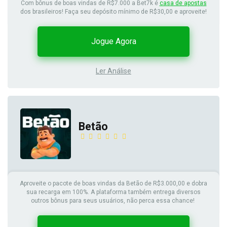
Com bônus de boas vindas de R$7.000 a Bet7k é
casa de apostas
dos brasileiros! Faça seu depósito mínimo de R$30,00 e aproveite!
Jogue Agora
Ler Análise
Betão
Aproveite o pacote de boas vindas da Betão de R$3.000,00 e dobra
sua recarga em 100%. A plataforma também entrega diversos
outros bônus para seus usuários, não perca essa chance!