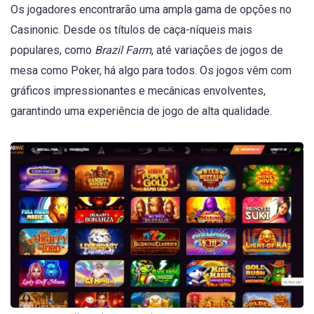
Os jogadores encontrarão uma ampla gama de opções no
Casinonic. Desde os títulos de caça-níqueis mais
populares, como
Brazil Farm
, até variações de jogos de
mesa como Poker, há algo para todos. Os jogos vêm com
gráficos impressionantes e mecânicas envolventes,
garantindo uma experiência de jogo de alta qualidade.