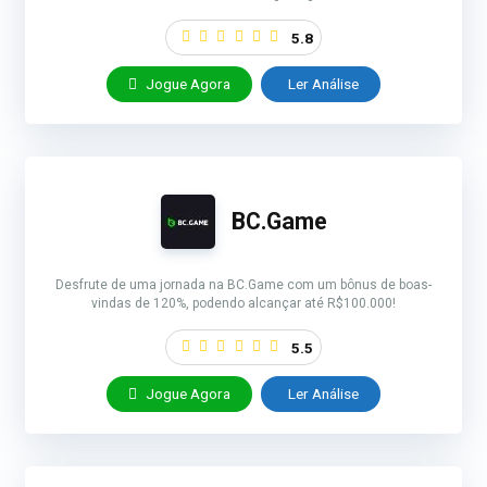
5.8
Jogue Agora
Ler Análise
BC.Game
Desfrute de uma jornada na BC.Game com um bônus de boas-
vindas de 120%, podendo alcançar até R$100.000!
5.5
Jogue Agora
Ler Análise