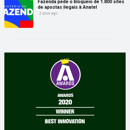
Fazenda pede o bloqueio de 1.800 sites
de apostas ilegais à Anatel
2 anos ago