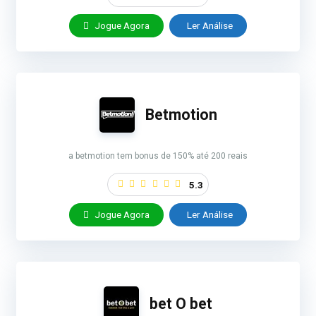
Jogue Agora
Ler Análise
Betmotion
a betmotion tem bonus de 150% até 200 reais
5.3
Jogue Agora
Ler Análise
bet O bet