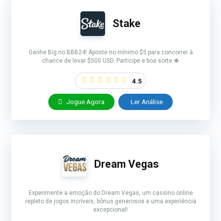
Stake
Ganhe Big no BBB24! Aposte no mínimo $5 para concorrer à
chance de levar $500 USD. Participe e boa sorte.🍀
4.5
Jogue Agora
Ler Análise
Dream Vegas
Experimente a emoção do Dream Vegas, um cassino online
repleto de jogos incríveis, bônus generosos e uma experiência
excepcional!