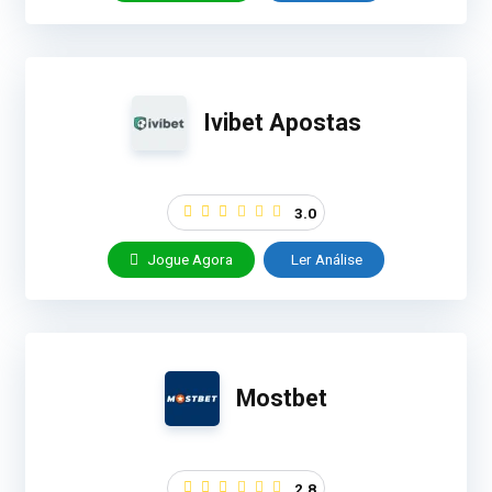
Ivibet Apostas
3.0
Jogue Agora
Ler Análise
Mostbet
2.8