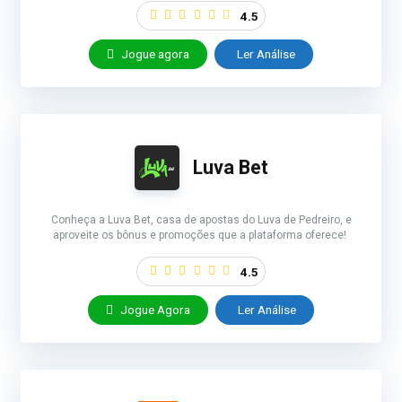
4.5
Jogue agora
Ler Análise
Luva Bet
Conheça a Luva Bet, casa de apostas do Luva de Pedreiro, e
aproveite os bônus e promoções que a plataforma oferece!
4.5
Jogue Agora
Ler Análise