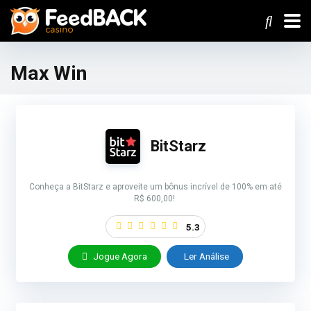
Max Win
BitStarz
Conheça a BitStarz e aproveite um bônus incrível de 100% em até
R$ 600,00!
5.3
Jogue Agora
Ler Análise