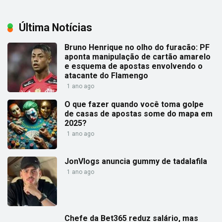
Última Notícias
Bruno Henrique no olho do furacão: PF
aponta manipulação de cartão amarelo
e esquema de apostas envolvendo o
atacante do Flamengo
1 ano ago
O que fazer quando você toma golpe
de casas de apostas some do mapa em
2025?
1 ano ago
JonVlogs anuncia gummy de tadalafila
1 ano ago
Chefe da Bet365 reduz salário, mas