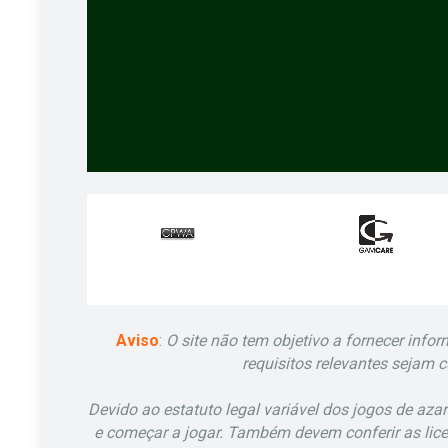
Aviso
:
O site não tem objetivo a fornecer infor
requisitos relevantes sejam 
Devido ao estatuto legal variável dos jogos de azar
e começar a jogar. Também devem conferir as li