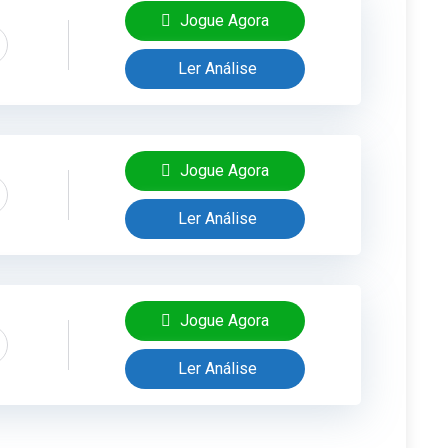
Jogue Agora
Ler Análise
Jogue Agora
Ler Análise
Jogue Agora
Ler Análise