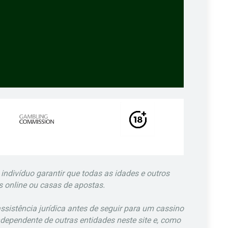
 indivíduo garantir que todas as idades e outros
s online ou casas de apostas.
assistência jurídica antes de seguir para um cassino
dependente de outras entidades neste site e, como