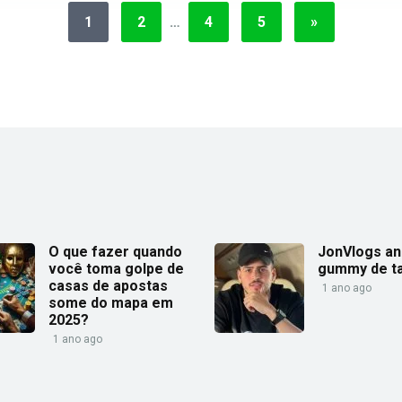
1
2
…
4
5
»
O que fazer quando
JonVlogs an
você toma golpe de
gummy de ta
casas de apostas
1 ano ago
some do mapa em
2025?
1 ano ago