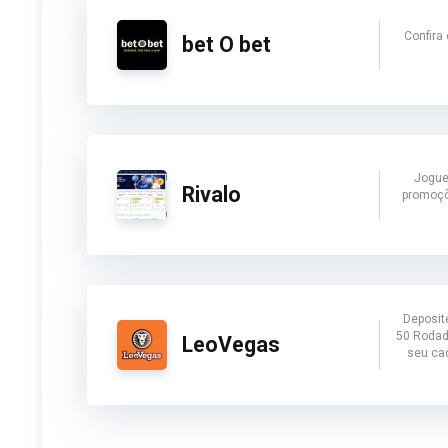
Confira
bet O bet
Jogue
Rivalo
promoçõ
Deposit
50 Rodad
LeoVegas
seu cad