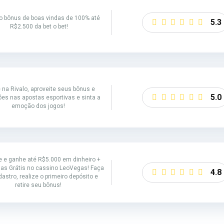
 o bônus de boas vindas de 100% até
5.3
R$2.500 da bet o bet!
 na Rivalo, aproveite seus bônus e
5.0
es nas apostas esportivas e sinta a
emoção dos jogos!
e e ganhe até R$5.000 em dinheiro +
as Grátis no cassino LeoVegas! Faça
4.8
astro, realize o primeiro depósito e
retire seu bônus!