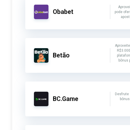
Aprove
Obabet
pode ofe
apost
Aproveite
R$3.000
Betão
platafo
bônus 
Desfrute
BC.Game
bônus