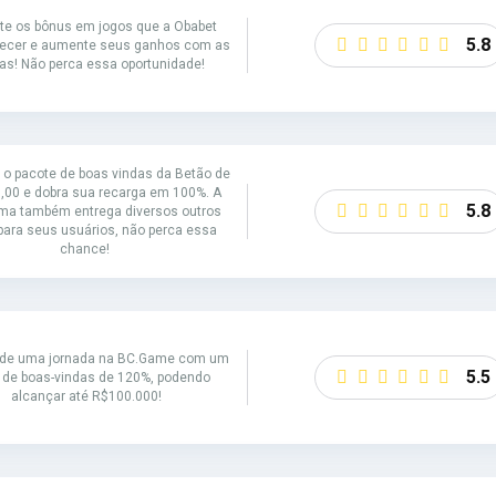
ite os bônus em jogos que a Obabet
5.8
recer e aumente seus ganhos com as
as! Não perca essa oportunidade!
 o pacote de boas vindas da Betão de
,00 e dobra sua recarga em 100%. A
5.8
rma também entrega diversos outros
para seus usuários, não perca essa
chance!
 de uma jornada na BC.Game com um
5.5
 de boas-vindas de 120%, podendo
alcançar até R$100.000!