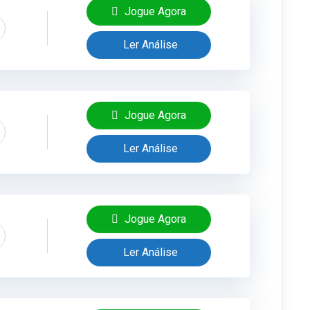
Jogue Agora
Ler Análise
Jogue Agora
Ler Análise
Jogue Agora
Ler Análise