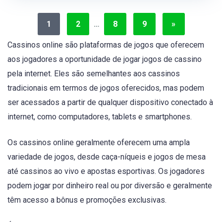
1
2
…
8
9
»
Cassinos online são plataformas de jogos que oferecem
aos jogadores a oportunidade de jogar jogos de cassino
pela internet. Eles são semelhantes aos cassinos
tradicionais em termos de jogos oferecidos, mas podem
ser acessados a partir de qualquer dispositivo conectado à
internet, como computadores, tablets e smartphones.
Os cassinos online geralmente oferecem uma ampla
variedade de jogos, desde caça-níqueis e jogos de mesa
até cassinos ao vivo e apostas esportivas. Os jogadores
podem jogar por dinheiro real ou por diversão e geralmente
têm acesso a bônus e promoções exclusivas.