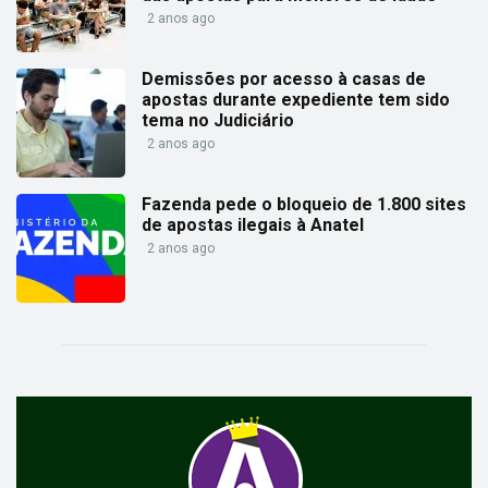
2 anos ago
Demissões por acesso à casas de
apostas durante expediente tem sido
tema no Judiciário
2 anos ago
Fazenda pede o bloqueio de 1.800 sites
de apostas ilegais à Anatel
2 anos ago