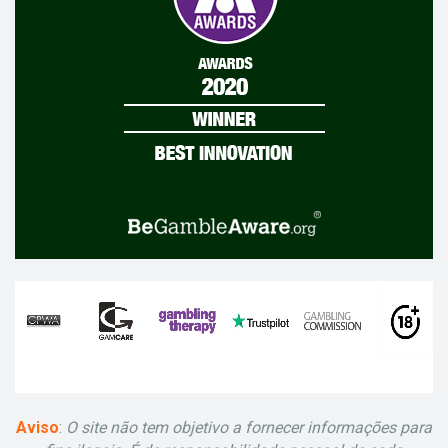
Aviso
:
O site não tem objetivo a fornecer informações para