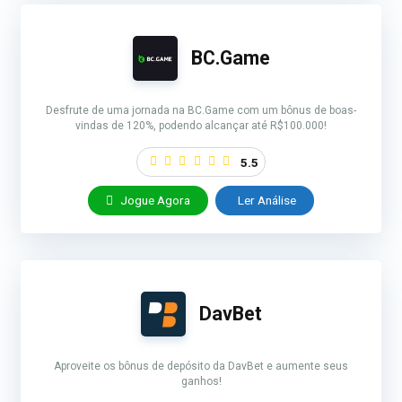
BC.Game
Desfrute de uma jornada na BC.Game com um bônus de boas-
vindas de 120%, podendo alcançar até R$100.000!
5.5
Jogue Agora
Ler Análise
DavBet
Aproveite os bônus de depósito da DavBet e aumente seus
ganhos!