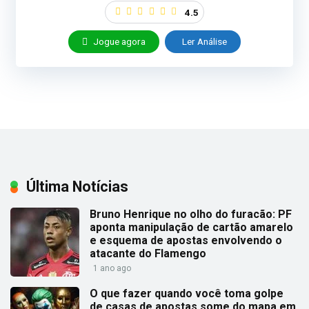
4.5
Jogue agora
Ler Análise
Última Notícias
Bruno Henrique no olho do furacão: PF
aponta manipulação de cartão amarelo
e esquema de apostas envolvendo o
atacante do Flamengo
1 ano ago
O que fazer quando você toma golpe
de casas de apostas some do mapa em