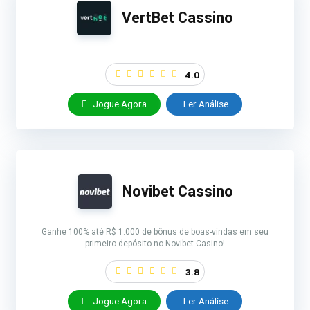
VertBet Cassino
4.0
Jogue Agora
Ler Análise
Novibet Cassino
Ganhe 100% até R$ 1.000 de bônus de boas-vindas em seu
primeiro depósito no Novibet Casino!
3.8
Jogue Agora
Ler Análise