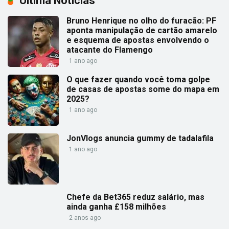
Última Notícias
Bruno Henrique no olho do furacão: PF
aponta manipulação de cartão amarelo
e esquema de apostas envolvendo o
atacante do Flamengo
1 ano ago
O que fazer quando você toma golpe
de casas de apostas some do mapa em
2025?
1 ano ago
JonVlogs anuncia gummy de tadalafila
1 ano ago
Chefe da Bet365 reduz salário, mas
ainda ganha £158 milhões
2 anos ago