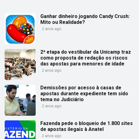
Ganhar dinheiro jogando Candy Crush:
Mito ou Realidade?
2 anos ago
2ª etapa do vestibular da Unicamp traz
como proposta de redação os riscos
das apostas para menores de idade
2 anos ago
Demissões por acesso à casas de
apostas durante expediente tem sido
tema no Judiciário
2 anos ago
Fazenda pede o bloqueio de 1.800 sites
de apostas ilegais à Anatel
2 anos ago