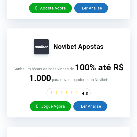
Aposte Agora
Ler Análise
Novibet Apostas
100% até R$
Ganhe um bônus de boas-vindas de
1.000
para novos jogadores na Novibet!
4.3
Jogue Agora
Ler Análise