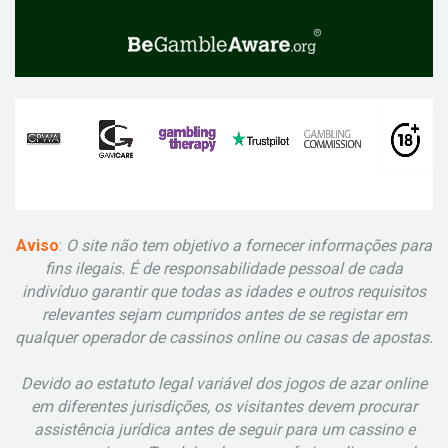
Aviso
:
O site não tem objetivo a fornecer informações para
fins ilegais. É de responsabilidade pessoal de cada
indivíduo garantir que todas as idades e outros requisitos
relevantes sejam cumpridos antes de se registar em
qualquer operador de cassinos online ou casas de apostas.
Devido ao estatuto legal variável dos jogos de azar online
em diferentes jurisdições, os visitantes devem procurar
assistência jurídica antes de seguir para um cassino e