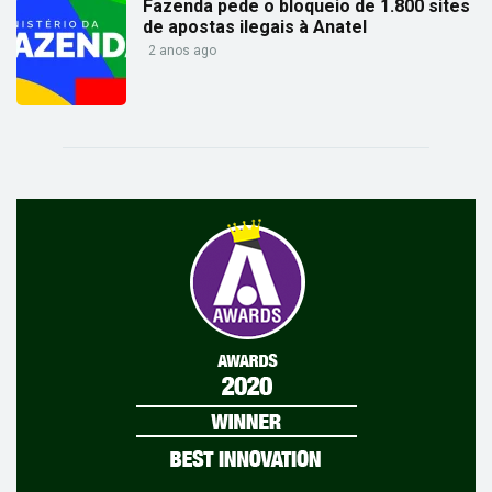
Fazenda pede o bloqueio de 1.800 sites
de apostas ilegais à Anatel
2 anos ago