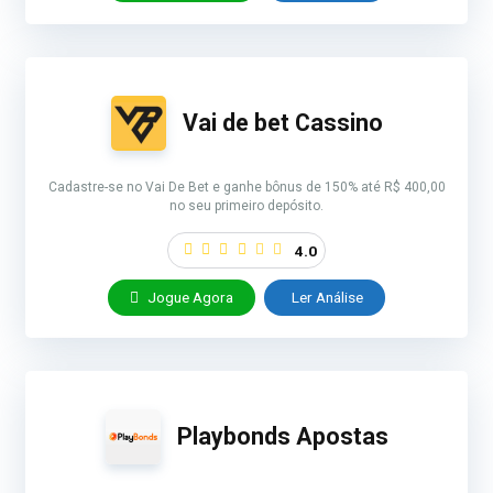
Vai de bet Cassino
Cadastre-se no Vai De Bet e ganhe bônus de 150% até R$ 400,00
no seu primeiro depósito.
4.0
Jogue Agora
Ler Análise
Playbonds Apostas