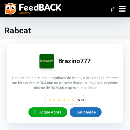
Rabcat
Brazino777
Um dos cassinos mais populares do Brasil, o Brazino777 oferece
um bônus de até R$4.000 no primeiro depósito! Faça seu depósito
mínimo de R$20,00 e aproveite o bônus!
5.8
Jogue Agora
Ler Análise