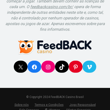
começar a jogar. Também devem conferir as licenças de
cada um. O
feedbackcasino.com/br/
opera de forma
independente de outras entidades neste site e, como tal,
não é controlado por nenhum operador de casinos,
apostas ou jogos de azar. Apenas escrevemos sobre para
fins informativos.
X
Facebook
Instagram
TikTok
Pinterest
Vimeo
© Copyright 2024 FeedBACK Casino Brasil
Sobre nós
Termos e Condições
Jogo Responsável
Fale Conosco
🌎 Idiomas
Ofertas Especiais