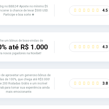
Big no BBB24! Aposte no mínimo $5
4.5
ncorrer à chance de levar $500 USD.
Participe e boa sorte.🍀
he um bônus de boas-vindas de
0% até R$ 1.000
4.3
ra novos jogadores na Novibet!
e de aproveitar um generoso bônus de
das de 100%, que chega até R$3.000!
3.8
e 200 Rodadas Grátis e um incrível
ab para tornar sua experiência ainda
mais emocionante.