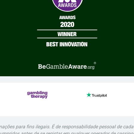
mações para fins ilegais. É de responsabilidade pessoal de cada
cumpridos antes de se registar em qualquer operador de cassino