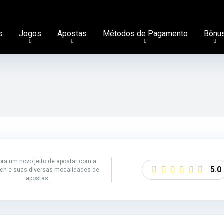
s
Jogos
Apostas
Métodos de Pagamento
Bônu
ra um novo jeito de apostar com a
5.0
ch e suas diversas modalidades de
apostas.