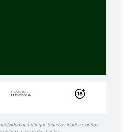
 indivíduo garantir que todas as idades e outros
s online ou casas de apostas.