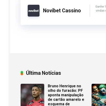
Ganhe 1
Novibet Cassino
vindas 
Última Notícias
Bruno Henrique no
olho do furacão: PF
aponta manipulação
de cartão amarelo e
esquema de