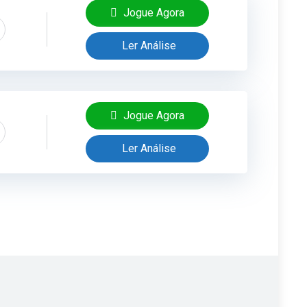
Jogue Agora
Ler Análise
Jogue Agora
Ler Análise