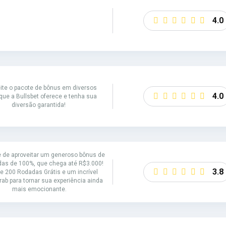
4.0
ite o pacote de bônus em diversos
4.0
que a Bullsbet oferece e tenha sua
diversão garantida!
e de aproveitar um generoso bônus de
das de 100%, que chega até R$3.000!
3.8
e 200 Rodadas Grátis e um incrível
ab para tornar sua experiência ainda
mais emocionante.