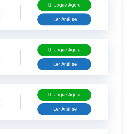
Jogue Agora
Ler Análise
Jogue Agora
Ler Análise
Jogue Agora
Ler Análise