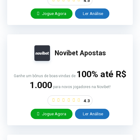
4.5
Jogue Agora
Ler Análise
Novibet Apostas
100% até R$
Ganhe um bônus de boas-vindas de
1.000
para novos jogadores na Novibet!
4.3
Jogue Agora
Ler Análise