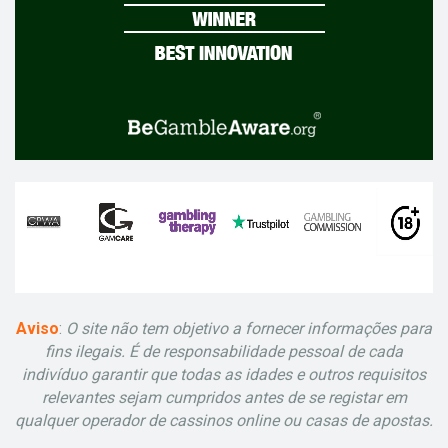
Aviso
:
O site não tem objetivo a fornecer informações para
fins ilegais. É de responsabilidade pessoal de cada
indivíduo garantir que todas as idades e outros requisitos
relevantes sejam cumpridos antes de se registar em
qualquer operador de cassinos online ou casas de apostas.