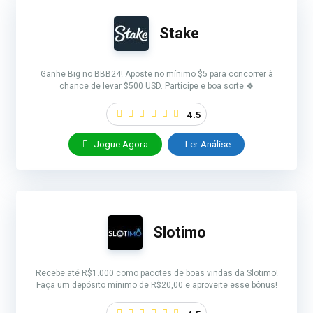
Stake
Ganhe Big no BBB24! Aposte no mínimo $5 para concorrer à
chance de levar $500 USD. Participe e boa sorte.🍀
4.5
Jogue Agora
Ler Análise
Slotimo
Recebe até R$1.000 como pacotes de boas vindas da Slotimo!
Faça um depósito mínimo de R$20,00 e aproveite esse bônus!