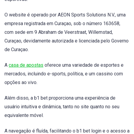
O website é operado por AEON Sports Solutions N.V., uma
empresa registrada em Curaçao, sob o número 163658,
com sede em 9 Abraham de Veerstraat, Willemstad,
Curaçao, devidamente autorizada e licenciada pelo Governo
de Curaçao.
A
casa de apostas
oferece uma variedade de esportes e
mercados, incluindo e-sports, política, e um cassino com
opções ao vivo.
Além disso, a b1 bet proporciona uma experiência de
usuário intuitiva e dinâmica, tanto no site quanto no seu
equivalente móvel.
A navegação é fluída, facilitando o b1 bet login e o acesso a