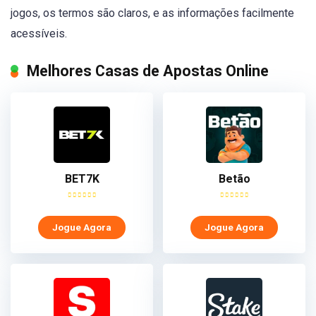
jogos, os termos são claros, e as informações facilmente
acessíveis.
Melhores Casas de Apostas Online
BET7K
Betão
Jogue Agora
Jogue Agora