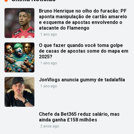
Bruno Henrique no olho do furacão: PF
aponta manipulação de cartão amarelo
e esquema de apostas envolvendo o
atacante do Flamengo
1 ano ago
O que fazer quando você toma golpe
de casas de apostas some do mapa em
2025?
1 ano ago
JonVlogs anuncia gummy de tadalafila
1 ano ago
Chefe da Bet365 reduz salário, mas
ainda ganha £158 milhões
2 anos ago