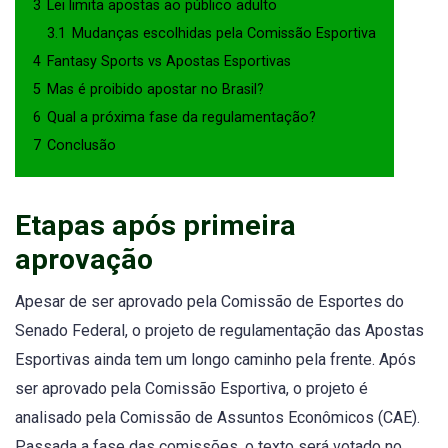
3
Lei limita apostas ao público adulto
3.1
Mudanças escolhidas pela Comissão Esportiva
4
Fantasy Sports vs Apostas Esportivas
5
Mas é proibido apostar no Brasil?
6
Qual a próxima fase da regulamentação?
7
Conclusão
Etapas após primeira
aprovação
Apesar de ser aprovado pela Comissão de Esportes do
Senado Federal, o projeto de regulamentação das Apostas
Esportivas ainda tem um longo caminho pela frente. Após
ser aprovado pela Comissão Esportiva, o projeto é
analisado pela Comissão de Assuntos Econômicos (CAE).
Passada a fase das comissões, o texto será votado no