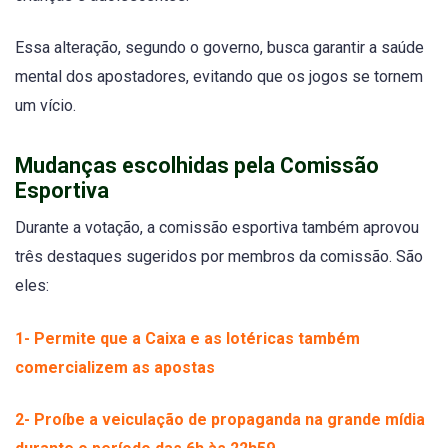
Essa alteração, segundo o governo, busca garantir a saúde
mental dos apostadores, evitando que os jogos se tornem
um vício.
Mudanças escolhidas pela Comissão
Esportiva
Durante a votação, a comissão esportiva também aprovou
três destaques sugeridos por membros da comissão. São
eles:
1- Permite que a Caixa e as lotéricas também
comercializem as apostas
2- Proíbe a veiculação de propaganda na grande mídia