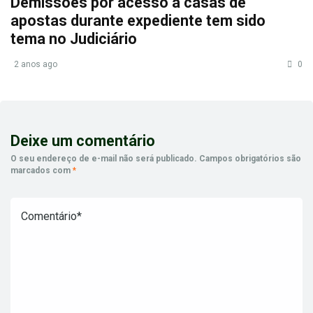
Demissões por acesso à casas de
apostas durante expediente tem sido
tema no Judiciário
2 anos ago
0
Deixe um comentário
O seu endereço de e-mail não será publicado.
Campos obrigatórios são
marcados com
*