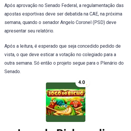
Após aprovação no Senado Federal, a regulamentação das
apostas esportivas deve ser debatida na CAE, na próxima
semana, quando o senador Angelo Coronel (PSD) deve
apresentar seu relatório.
Após a leitura, é esperado que seja concedido pedido de
vista, o que deve esticar a votação no colegiado para a
outra semana. Só então o projeto segue para o Plenário do
Senado.
4.0