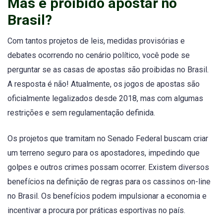
Mas é proibido apostar no
Brasil?
Com tantos projetos de leis, medidas provisórias e
debates ocorrendo no cenário político, você pode se
perguntar se as casas de apostas são proibidas no Brasil.
A resposta é não! Atualmente, os jogos de apostas são
oficialmente legalizados desde 2018, mas com algumas
restrições e sem regulamentação definida.
Os projetos que tramitam no Senado Federal buscam criar
um terreno seguro para os apostadores, impedindo que
golpes e outros crimes possam ocorrer. Existem diversos
benefícios na definição de regras para os cassinos on-line
no Brasil. Os benefícios podem impulsionar a economia e
incentivar a procura por práticas esportivas no país.