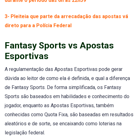
durante o período das 6h às 22h59
3- Pleiteia que parte da arrecadação das apostas vá
direto para a Polícia Federal
Fantasy Sports vs Apostas
Esportivas
A regulamentação das Apostas Esportivas pode gerar
dúvida ao leitor de como ela é definida, e qual a diferença
de Fantasy Sports. De forma simplificada, os Fantasy
Sports são baseados em habilidades e conhecimento do
jogador, enquanto as Apostas Esportivas, também
conhecidas como Quota Fixa, são baseadas em resultados
aleatórios e de sorte, se encaixando como loterias na
legislação federal.