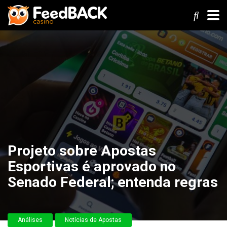
Projeto sobre Apostas
Esportivas é aprovado no
Senado Federal; entenda regras
Análises
Notícias de Apostas