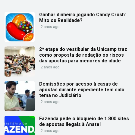
Ganhar dinheiro jogando Candy Crush:
Mito ou Realidade?
2 anos ago
2ª etapa do vestibular da Unicamp traz
como proposta de redação os riscos
das apostas para menores de idade
2 anos ago
Demissões por acesso à casas de
apostas durante expediente tem sido
tema no Judiciário
2 anos ago
Fazenda pede o bloqueio de 1.800 sites
de apostas ilegais à Anatel
2 anos ago