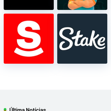
Última Notícias