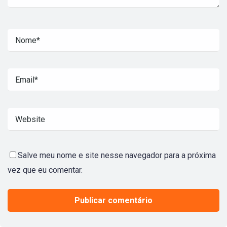
Salve meu nome e site nesse navegador para a próxima
vez que eu comentar.