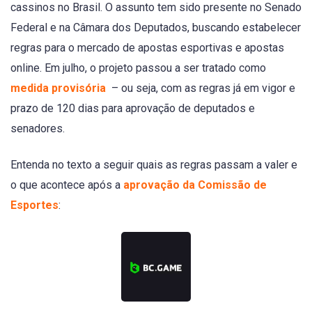
cassinos no Brasil. O assunto tem sido presente no Senado
Federal e na Câmara dos Deputados, buscando estabelecer
regras para o mercado de apostas esportivas e apostas
online. Em julho, o projeto passou a ser tratado como
medida provisória
– ou seja, com as regras já em vigor e
prazo de 120 dias para aprovação de deputados e
senadores.
Entenda no texto a seguir quais as regras passam a valer e
o que acontece após a
aprovação da Comissão de
Esportes
: