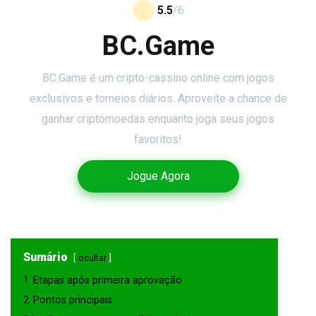
5.5
/6
BC.Game
BC.Game é um cripto-cassino online com jogos
exclusivos e torneios diários. Aproveite a chance de
ganhar criptomoedas enquanto joga seus jogos
favoritos!
Jogue Agora
Sumário
ocultar
1
Etapas após primeira aprovação
2
Pontos principais