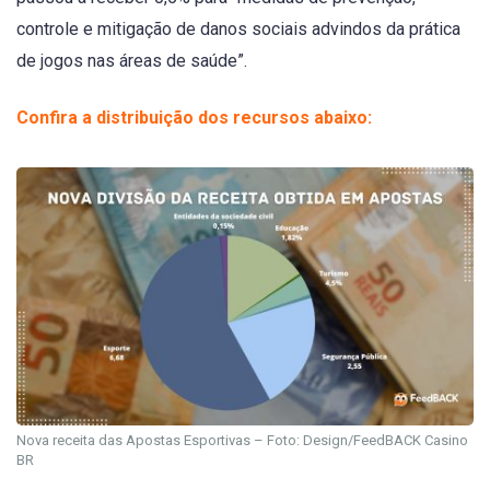
controle e mitigação de danos sociais advindos da prática
de jogos nas áreas de saúde”.
Confira a distribuição dos recursos abaixo:
Nova receita das Apostas Esportivas – Foto: Design/FeedBACK Casino
BR