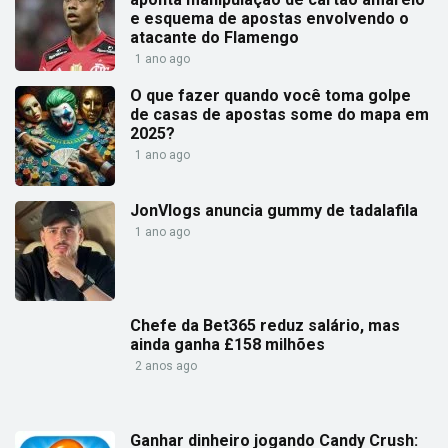
e esquema de apostas envolvendo o
atacante do Flamengo
1 ano ago
O que fazer quando você toma golpe
de casas de apostas some do mapa em
2025?
1 ano ago
JonVlogs anuncia gummy de tadalafila
1 ano ago
Chefe da Bet365 reduz salário, mas
ainda ganha £158 milhões
2 anos ago
Ganhar dinheiro jogando Candy Crush: