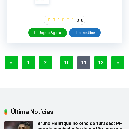
2.3
Jogue Agora
Ler Análise
«
1
2
…
10
11
12
»
Última Notícias
Bruno Henrique no olho do furacão: PF
aponta manipulação de cartão amarelo