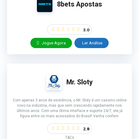
8bets Apostas
3.0
Jogue Agora
Ler Análise
Mr. Sloty
Com apenas 3 anos de existência, o Mr. Sloty é um cassino online
novo na indústria, mas que vem crescendo rapidamente nos
últimos anos. Com uma ótima interface e suporte 24/7, ele já
figura entre os mais acessados do Brasil! Venha conferir.
2.8
T&Cs