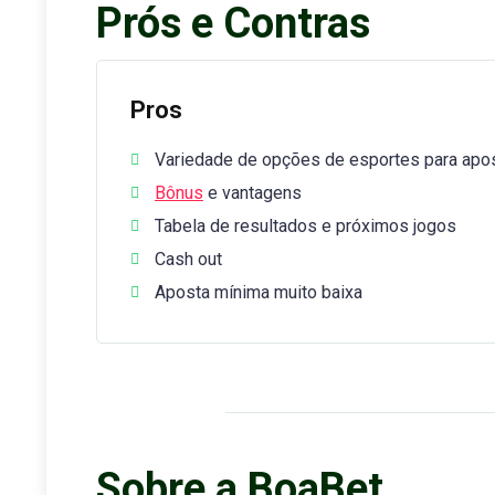
Prós e Contras
Pros
Variedade de opções de esportes para apo
Bônus
e vantagens
Tabela de resultados e próximos jogos
Cash out
Aposta mínima muito baixa
Sobre a BoaBet