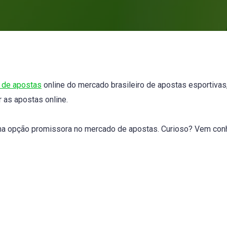
 de apostas
online do mercado brasileiro de apostas esportiva
as apostas online.
a uma opção promissora no mercado de apostas. Curioso? Vem co