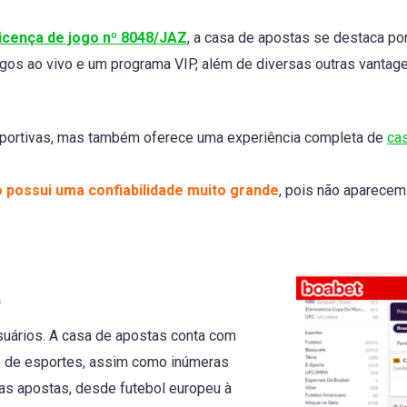
licença de jogo nº 8048/JAZ
, a casa de apostas se destaca po
 jogos ao vivo e um programa VIP, além de diversas outras vanta
esportivas, mas também oferece uma experiência completa de
cas
o possui uma confiabilidade muito grande
, pois não aparecem
t
suários. A casa de apostas conta com
s de esportes, assim como inúmeras
uas apostas, desde futebol europeu à