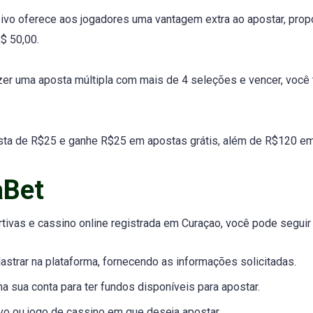
lusivo oferece aos jogadores uma vantagem extra ao apostar, p
$ 50,00.
zer uma aposta múltipla com mais de 4 seleções e vencer, você
sta de R$25 e ganhe R$25 em apostas grátis, além de R$120 em
aBet
tivas e cassino online registrada em Curaçao, você pode segui
astrar na plataforma, fornecendo as informações solicitadas.
na sua conta para ter fundos disponíveis para apostar.
ivo ou jogo de cassino em que deseja apostar.