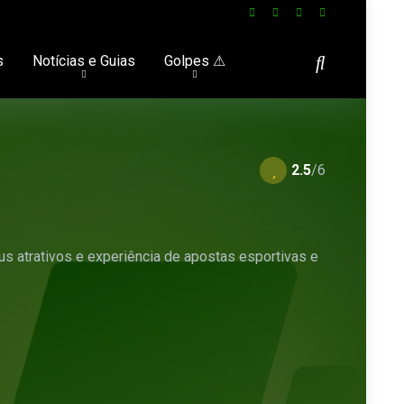
s
Notícias e Guias
Golpes ⚠
2.5
/6
s atrativos e experiência de apostas esportivas e