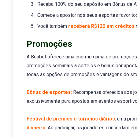
Receba 100% do seu depósito em Bônus de Ap
Comece a apostar nos seus esportes favorito
Você também
receberá R$120 em créditos
n
Promoções
A Boabet oferece uma enorme gama de promoções v
promoções semanais a sorteios e bônus por aposta
todas as opções de promoções e vantagens do site
Bônus de esportes:
Recompensa oferecida aos jog
exclusivamente para apostas em eventos esportivo
Festival de prêmios e torneios diários
: uma pro
dinheiro
. Ao participar, os jogadores concordam e