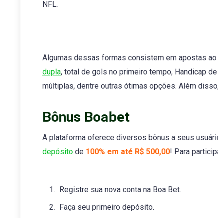
NFL.
Algumas dessas formas consistem em apostas ao v
dupla
, total de gols no primeiro tempo, Handicap de
múltiplas, dentre outras ótimas opções. Além disso
Bônus Boabet
A plataforma oferece diversos bônus a seus usuário
depósito
de
100% em até R$ 500,00
! Para partici
Registre sua nova conta na Boa Bet.
Faça seu primeiro depósito.