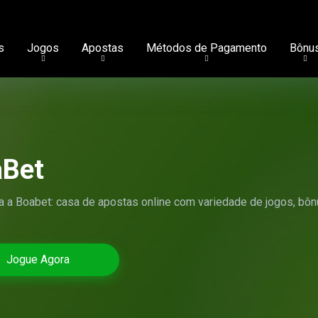
s
Jogos
Apostas
Métodos de Pagamento
Bônu
aBet
 a Boabet: casa de apostas online com variedade de jogos, bônu
Jogue Agora