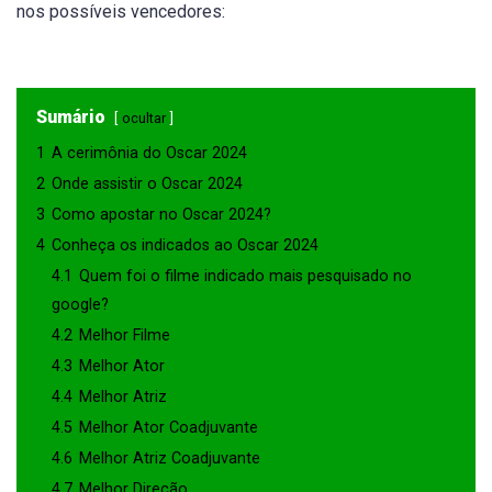
nos possíveis vencedores:
Sumário
ocultar
1
A cerimônia do Oscar 2024
2
Onde assistir o Oscar 2024
3
Como apostar no Oscar 2024?
4
Conheça os indicados ao Oscar 2024
4.1
Quem foi o filme indicado mais pesquisado no
google?
4.2
Melhor Filme
4.3
Melhor Ator
4.4
Melhor Atriz
4.5
Melhor Ator Coadjuvante
4.6
Melhor Atriz Coadjuvante
4.7
Melhor Direção