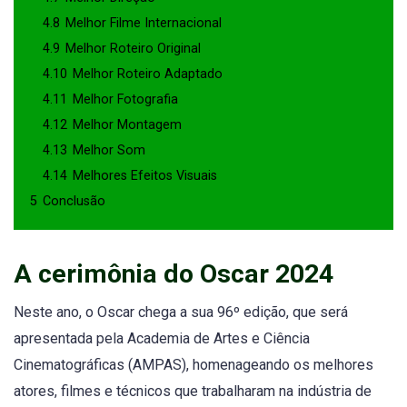
4.8
Melhor Filme Internacional
4.9
Melhor Roteiro Original
4.10
Melhor Roteiro Adaptado
4.11
Melhor Fotografia
4.12
Melhor Montagem
4.13
Melhor Som
4.14
Melhores Efeitos Visuais
5
Conclusão
A cerimônia do Oscar 2024
Neste ano, o Oscar chega a sua 96º edição, que será
apresentada pela Academia de Artes e Ciência
Cinematográficas (AMPAS), homenageando os melhores
atores, filmes e técnicos que trabalharam na indústria de