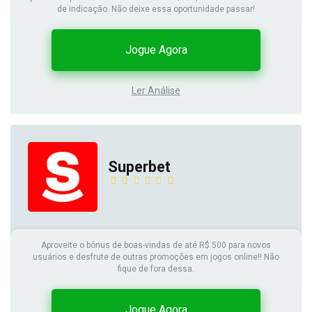
de indicação. Não deixe essa oportunidade passar!
Jogue Agora
Ler Análise
Superbet
Aproveite o bônus de boas-vindas de até R$ 500 para novos
usuários e desfrute de outras promoções em jogos online!! Não
fique de fora dessa.
Jogue Agora