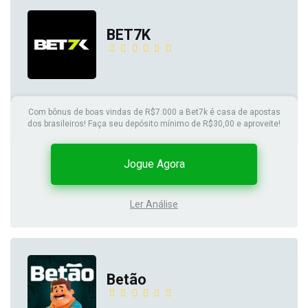
BET7K
Com bônus de boas vindas de R$7.000 a Bet7k é casa de apostas
dos brasileiros! Faça seu depósito mínimo de R$30,00 e aproveite!
Jogue Agora
Ler Análise
Betão