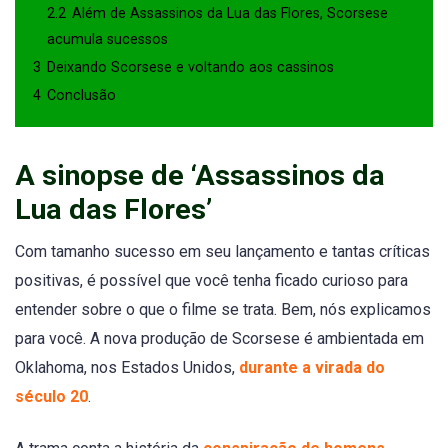
2.2
Além de Assassinos da Lua das Flores, Scorsese
acumula sucessos
3
Deixando Scorsese e voltando aos cassinos
4
Conclusão
A sinopse de ‘Assassinos da
Lua das Flores’
Com tamanho sucesso em seu lançamento e tantas críticas
positivas, é possível que você tenha ficado curioso para
entender sobre o que o filme se trata. Bem, nós explicamos
para você. A nova produção de Scorsese é ambientada em
Oklahoma, nos Estados Unidos,
durante a virada do
século 20
.