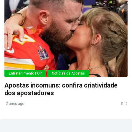
Entretenimento POP
Notícias de Apostas
Apostas incomuns: confira criatividade
dos apostadores
2 anos ago
0