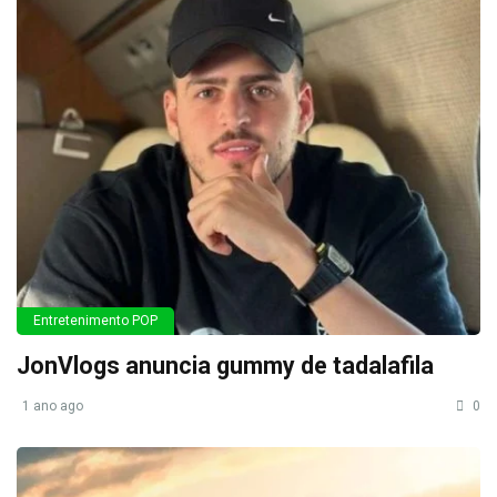
Entretenimento POP
JonVlogs anuncia gummy de tadalafila
1 ano ago
0