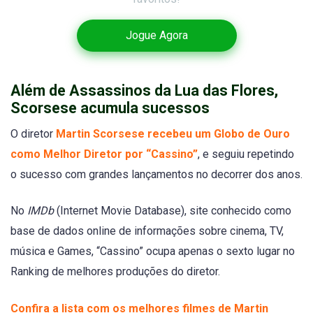
Jogue Agora
Além de Assassinos da Lua das Flores,
Scorsese acumula sucessos
O diretor
Martin Scorsese recebeu um Globo de Ouro
como Melhor Diretor por “Cassino”
, e seguiu repetindo
o sucesso com grandes lançamentos no decorrer dos anos.
No
IMDb
(Internet Movie Database), site conhecido como
base de dados online de informações sobre cinema, TV,
música e Games, “Cassino” ocupa apenas o sexto lugar no
Ranking de melhores produções do diretor.
Confira a lista com os melhores filmes de Martin