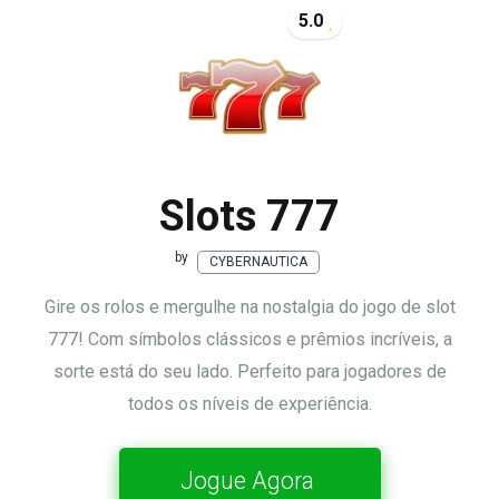
5.0
Slots 777
by
CYBERNAUTICA
Gire os rolos e mergulhe na nostalgia do jogo de slot
777! Com símbolos clássicos e prêmios incríveis, a
sorte está do seu lado. Perfeito para jogadores de
todos os níveis de experiência.
Jogue Agora