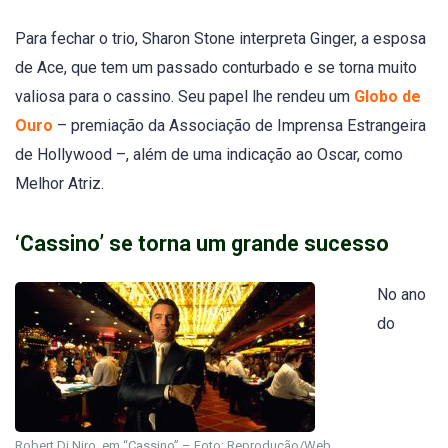
Para fechar o trio, Sharon Stone interpreta Ginger, a esposa
de Ace, que tem um passado conturbado e se torna muito
valiosa para o cassino. Seu papel lhe rendeu um
Globo de
Ouro
– premiação da Associação de Imprensa Estrangeira
de Hollywood –, além de uma indicação ao Oscar, como
Melhor Atriz.
‘Cassino’ se torna um grande sucesso
No ano
do
Robert Di Niro, em “Cassino” – Foto: Reprodução/Web