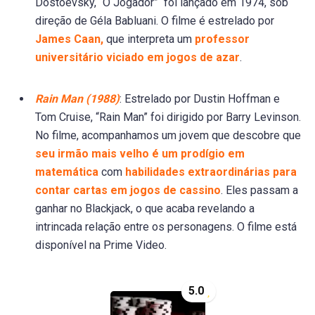
Dostoevsky, “O Jogador” foi lançado em 1974, sob
direção de Géla Babluani. O filme é estrelado por
James Caan,
que interpreta um
professor
universitário viciado em jogos de azar
.
Rain Man
(1988)
: Estrelado por Dustin Hoffman e
Tom Cruise, “Rain Man” foi dirigido por Barry Levinson.
No filme, acompanhamos um jovem que descobre que
seu irmão mais velho é um prodígio em
matemática
com
habilidades extraordinárias para
contar cartas em jogos de cassino
. Eles passam a
ganhar no Blackjack, o que acaba revelando a
intrincada relação entre os personagens. O filme está
disponível na Prime Video.
5.0