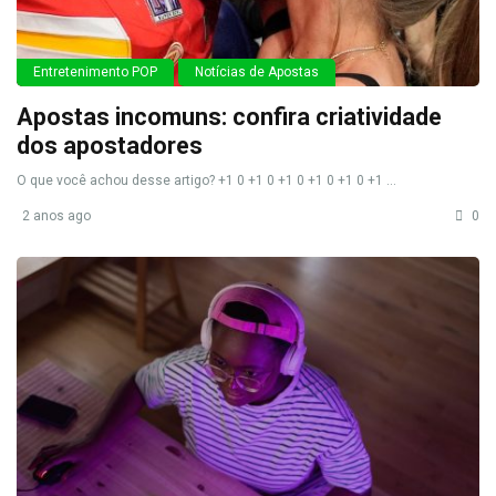
Entretenimento POP
Notícias de Apostas
Apostas incomuns: confira criatividade
dos apostadores
O que você achou desse artigo? +1 0 +1 0 +1 0 +1 0 +1 0 +1 ...
2 anos ago
0