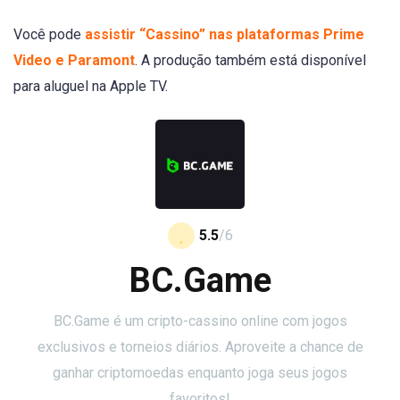
Você pode
assistir “Cassino” nas plataformas Prime
Video e Paramont
. A produção também está disponível
para aluguel na Apple TV.
5.5
/6
BC.Game
BC.Game é um cripto-cassino online com jogos
exclusivos e torneios diários. Aproveite a chance de
ganhar criptomoedas enquanto joga seus jogos
favoritos!