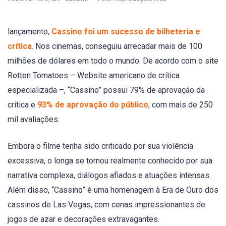
lançamento,
Cassino foi um sucesso de bilheteria e
crítica
. Nos cinemas, conseguiu arrecadar mais de 100
milhões de dólares em todo o mundo. De acordo com o site
Rotten Tomatoes – Website americano de crítica
especializada –, “Cassino” possui 79% de aprovação da
crítica e
93% de aprovação do público
, com mais de 250
mil avaliações.
Embora o filme tenha sido criticado por sua violência
excessiva, o longa se tornou realmente conhecido por sua
narrativa complexa, diálogos afiados e atuações intensas.
Além disso, “Cassino” é uma homenagem à Era de Ouro dos
cassinos de Las Vegas, com cenas impressionantes de
jogos de azar e decorações extravagantes.