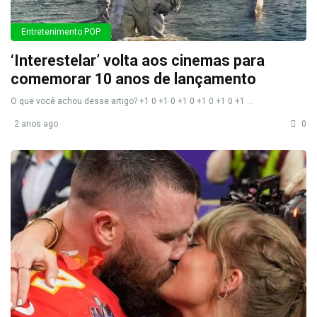
Entretenimento POP
‘Interestelar’ volta aos cinemas para
comemorar 10 anos de lançamento
O que você achou desse artigo? +1 0 +1 0 +1 0 +1 0 +1 0 +1 ...
2 anos ago
0