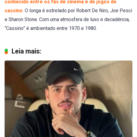
conhecido entre os fãs de cinema e de jogos de
cassino
. O longa é estrelado por Robert De Niro, Joe Pesci
e Sharon Stone. Com uma atmosfera de luxo e decadência,
“Cassino” é ambientado entre 1970 e 1980.
Leia mais: