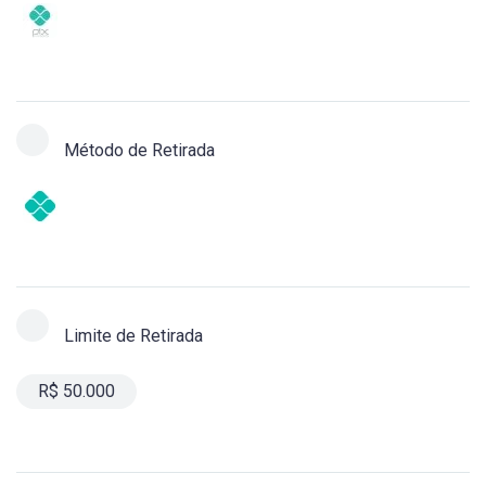
Método de Retirada
Limite de Retirada
R$ 50.000