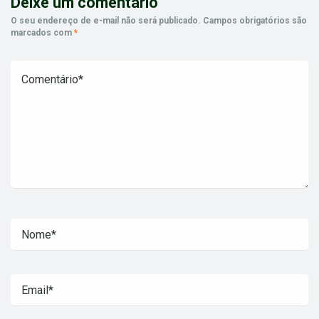
Deixe um comentário
O seu endereço de e-mail não será publicado.
Campos obrigatórios são
marcados com
*