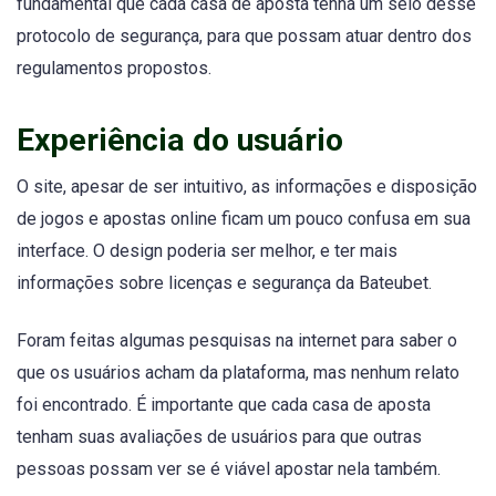
fundamental que cada casa de aposta tenha um selo desse
protocolo de segurança, para que possam atuar dentro dos
regulamentos propostos.
Experiência do usuário
O site, apesar de ser intuitivo, as informações e disposição
de jogos e apostas online ficam um pouco confusa em sua
interface. O design poderia ser melhor, e ter mais
informações sobre licenças e segurança da Bateubet.
Foram feitas algumas pesquisas na internet para saber o
que os usuários acham da plataforma, mas nenhum relato
foi encontrado. É importante que cada casa de aposta
tenham suas avaliações de usuários para que outras
pessoas possam ver se é viável apostar nela também.