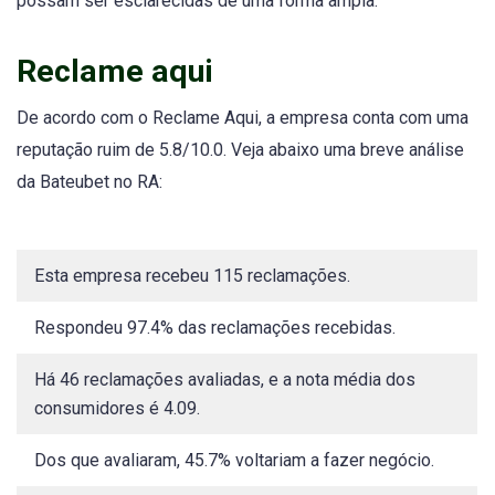
possam ser esclarecidas de uma forma ampla.
Reclame aqui
De acordo com o Reclame Aqui, a empresa conta com uma
reputação ruim de 5.8/10.0. Veja abaixo uma breve análise
da Bateubet no RA:
Esta empresa recebeu 115 reclamações.
Respondeu 97.4% das reclamações recebidas.
Há 46 reclamações avaliadas, e a nota média dos
consumidores é 4.09.
Dos que avaliaram, 45.7% voltariam a fazer negócio.