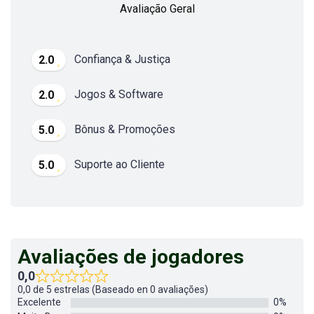
Avaliação Geral
Confiança & Justiça
2.0
Jogos & Software
2.0
Bônus & Promoções
5.0
Suporte ao Cliente
5.0
Avaliações de jogadores
0,0
0,0 de 5 estrelas (Baseado en 0 avaliações)
Excelente
0%