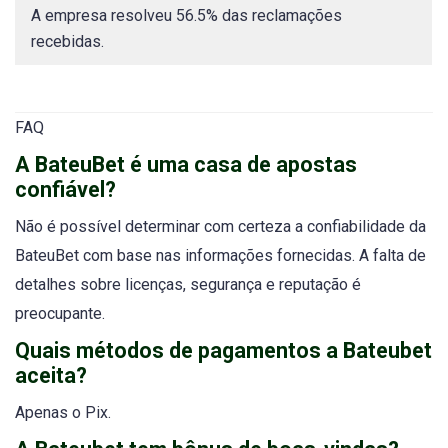
A empresa resolveu 56.5% das reclamações
recebidas.
FAQ
A BateuBet é uma casa de apostas
confiável?
Não é possível determinar com certeza a confiabilidade da
BateuBet com base nas informações fornecidas. A falta de
detalhes sobre licenças, segurança e reputação é
preocupante.
Quais métodos de pagamentos a Bateubet
aceita?
Apenas o Pix.