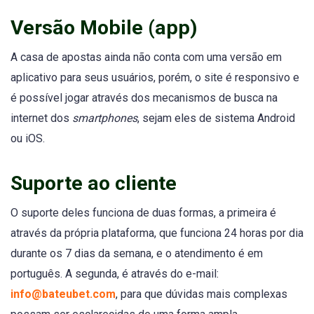
Versão Mobile (app)
A casa de apostas ainda não conta com uma versão em
aplicativo para seus usuários, porém, o site é responsivo e
é possível jogar através dos mecanismos de busca na
internet dos
smartphones
, sejam eles de sistema Android
ou iOS.
Suporte ao cliente
O suporte deles funciona de duas formas, a primeira é
através da própria plataforma, que funciona 24 horas por dia
durante os 7 dias da semana, e o atendimento é em
português. A segunda, é através do e-mail:
info@bateubet.com
, para que dúvidas mais complexas