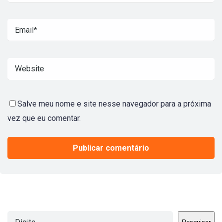
Salve meu nome e site nesse navegador para a próxima
vez que eu comentar.
Pesquisar