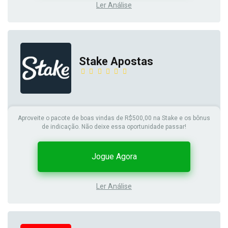
Ler Análise
Stake Apostas
Aproveite o pacote de boas vindas de R$500,00 na Stake e os bônus
de indicação. Não deixe essa oportunidade passar!
Jogue Agora
Ler Análise