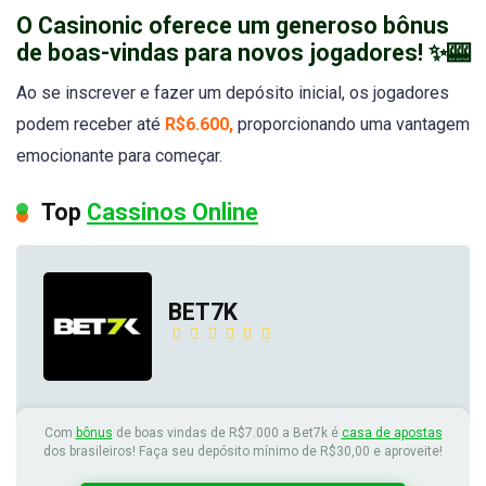
O Casinonic oferece um generoso bônus
de boas-vindas para novos jogadores! ✨🎰
Ao se inscrever e fazer um depósito inicial, os jogadores
podem receber até
R$6.600,
proporcionando uma vantagem
emocionante para começar.
Top
Cassinos Online
BET7K
Com
bônus
de boas vindas de R$7.000 a Bet7k é
casa de apostas
dos brasileiros! Faça seu depósito mínimo de R$30,00 e aproveite!