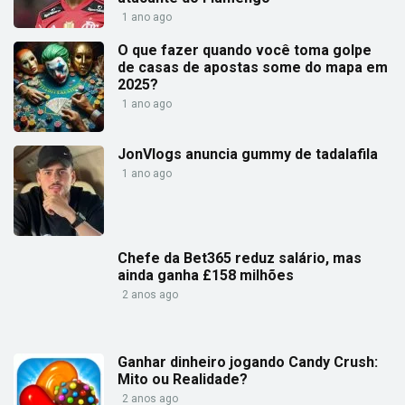
1 ano ago
O que fazer quando você toma golpe
de casas de apostas some do mapa em
2025?
1 ano ago
JonVlogs anuncia gummy de tadalafila
1 ano ago
Chefe da Bet365 reduz salário, mas
ainda ganha £158 milhões
2 anos ago
Ganhar dinheiro jogando Candy Crush:
Mito ou Realidade?
2 anos ago