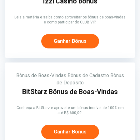
Izzi Casino bônus
Leia a matéria e saiba como aproveitar os bônus de boas-vindas
e como participar do CLUB VIP.
Ganhar Bônus
Bônus de Boas-Vindas
Bônus de Cadastro
Bônus
de Depósito
BitStarz Bônus de Boas-Vindas
Conheça a BitStarz e aproveite um bônus incrível de 100% em
até R$ 600,00!
Ganhar Bônus