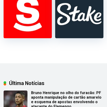
Última Notícias
Bruno Henrique no olho do furacão: PF
aponta manipulação de cartão amarelo
e esquema de apostas envolvendo o
atacante do Flamengo