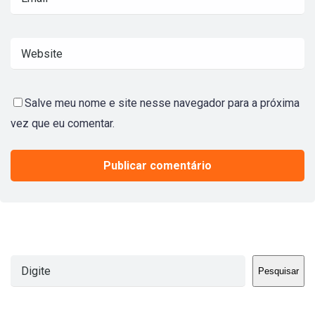
Salve meu nome e site nesse navegador para a próxima
vez que eu comentar.
Pesquisar
Pesquisar