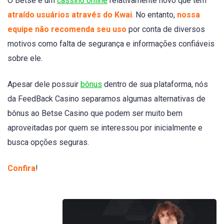
O Betse é um
cassino online
relativamente novo que tem
atraído usuários através do Kwai
. No entanto,
nossa
equipe não recomenda seu uso
por conta de diversos
motivos como falta de segurança e informações confiáveis
sobre ele.
Apesar dele possuir
bônus
dentro de sua plataforma, nós
da FeedBack Casino separamos algumas alternativas de
bônus ao Betse Casino que podem ser muito bem
aproveitadas por quem se interessou por inicialmente e
busca opções seguras.
Confira
!