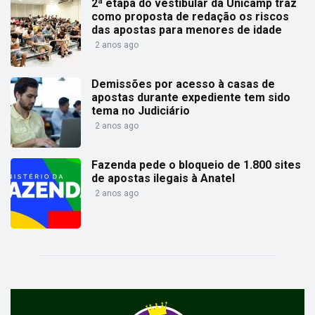
2ª etapa do vestibular da Unicamp traz
como proposta de redação os riscos
das apostas para menores de idade
2 anos ago
Demissões por acesso à casas de
apostas durante expediente tem sido
tema no Judiciário
2 anos ago
Fazenda pede o bloqueio de 1.800 sites
de apostas ilegais à Anatel
2 anos ago