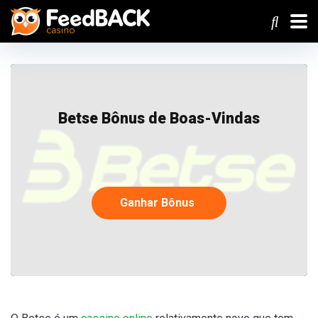
Betse Bônus de Boas-Vindas
Ganhar Bônus