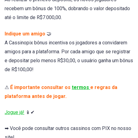
recebem um bônus de 100%, dobrando o valor depositado
até o limite de R$7.000,00.
Indique um amigo
🤝
A Cassinopix bônus incentiva os jogadores a convidarem
amigos para a plataforma. Por cada amigo que se registrar
e depositar pelo menos R$30,00, o usuário ganha um bônus
de R$100,00!
⚠
É importante consultar os
termos
e regras da
plataforma antes de jogar.
Jogue já!
📱✔
➡ Você pode consultar outros cassinos com PIX no nosso
site!