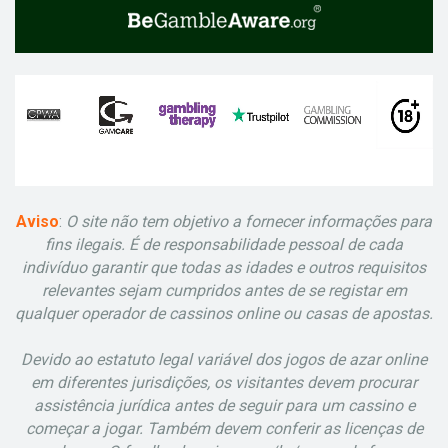
Aviso
:
O site não tem objetivo a fornecer informações para
fins ilegais. É de responsabilidade pessoal de cada
indivíduo garantir que todas as idades e outros requisitos
relevantes sejam cumpridos antes de se registar em
qualquer operador de cassinos online ou casas de apostas.
Devido ao estatuto legal variável dos jogos de azar online
em diferentes jurisdições, os visitantes devem procurar
assistência jurídica antes de seguir para um cassino e
começar a jogar. Também devem conferir as licenças de