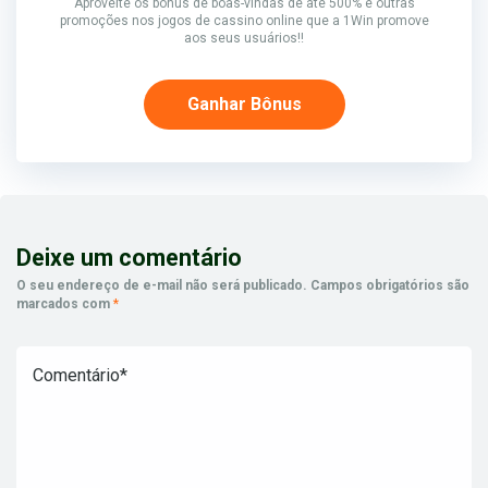
Aproveite os bônus de boas-vindas de até 500% e outras
promoções nos jogos de cassino online que a 1Win promove
aos seus usuários!!
Ganhar Bônus
Deixe um comentário
O seu endereço de e-mail não será publicado.
Campos obrigatórios são
marcados com
*