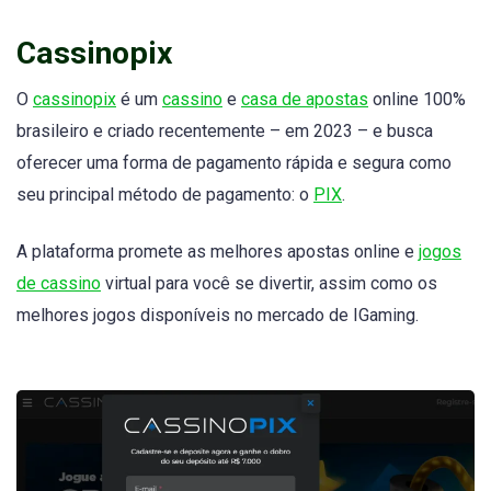
Cassinopix
O
cassinopix
é um
cassino
e
casa de apostas
online 100%
brasileiro e criado recentemente – em 2023 – e busca
oferecer uma forma de pagamento rápida e segura como
seu principal método de pagamento: o
PIX
.
A plataforma promete as melhores apostas online e
jogos
de cassino
virtual para você se divertir, assim como os
melhores jogos disponíveis no mercado de IGaming.