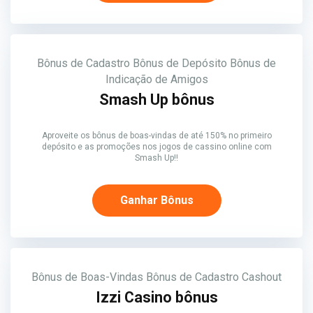
Bônus de Cadastro
Bônus de Depósito
Bônus de
Indicação de Amigos
Smash Up bônus
Aproveite os bônus de boas-vindas de até 150% no primeiro
depósito e as promoções nos jogos de cassino online com
Smash Up!!
Ganhar Bônus
Bônus de Boas-Vindas
Bônus de Cadastro
Cashout
Izzi Casino bônus