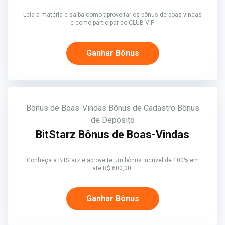
Leia a matéria e saiba como aproveitar os bônus de boas-vindas
e como participar do CLUB VIP.
Ganhar Bônus
Bônus de Boas-Vindas
Bônus de Cadastro
Bônus
de Depósito
BitStarz Bônus de Boas-Vindas
Conheça a BitStarz e aproveite um bônus incrível de 100% em
até R$ 600,00!
Ganhar Bônus