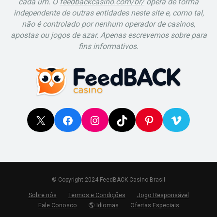
cada um. O
feedbackcasino.com/br/
opera de forma
independente de outras entidades neste site e, como tal,
não é controlado por nenhum operador de casinos,
apostas ou jogos de azar. Apenas escrevemos sobre para
fins informativos.
X
Facebook
Instagram
TikTok
Pinterest
Vimeo
© Copyright 2024 FeedBACK Casino Brasil
Sobre nós
Termos e Condições
Jogo Responsável
Fale Conosco
🌎 Idiomas
Ofertas Especiais