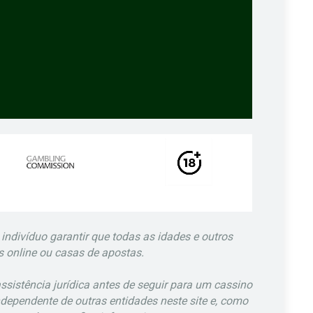
 indivíduo garantir que todas as idades e outros
s online ou casas de apostas.
assistência jurídica antes de seguir para um cassino
dependente de outras entidades neste site e, como