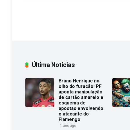
Última Notícias
Bruno Henrique no
olho do furacão: PF
aponta manipulação
de cartão amarelo e
esquema de
apostas envolvendo
o atacante do
Flamengo
1 ano ago