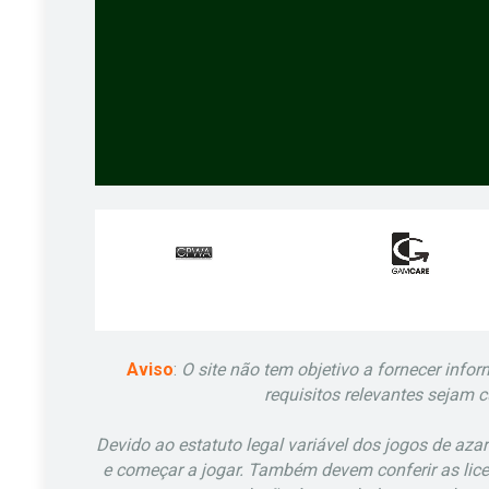
Aviso
:
O site não tem objetivo a fornecer infor
requisitos relevantes sejam 
Devido ao estatuto legal variável dos jogos de azar
e começar a jogar. Também devem conferir as li