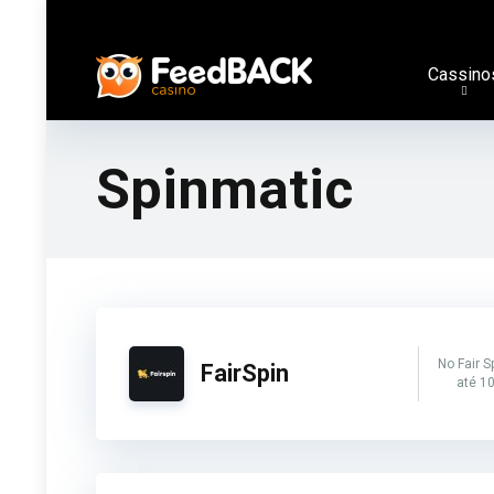
Cassino
Spinmatic
No Fair 
FairSpin
até 10