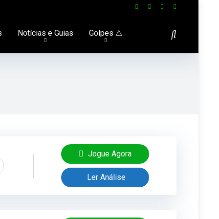
s
Notícias e Guias
Golpes ⚠
Jogue Agora
Ler Análise