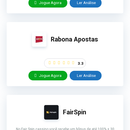
Jogue Agora
Ler Análise
Rabona Apostas
3.3
Jogue Agora
Ler Análise
FairSpin
No Fair Spin cassino você recebe um bônus de até 100% + 30