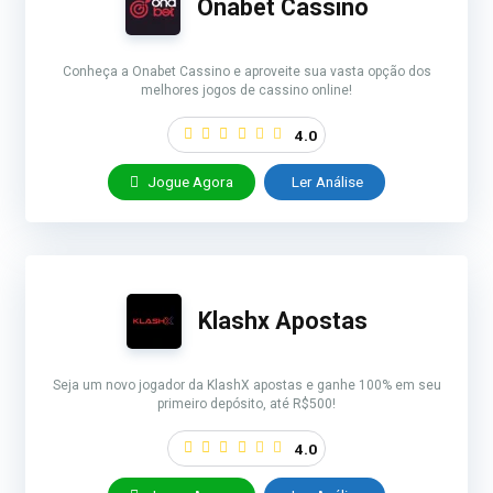
Onabet Cassino
Conheça a Onabet Cassino e aproveite sua vasta opção dos
melhores jogos de cassino online!
4.0
Jogue Agora
Ler Análise
Klashx Apostas
Seja um novo jogador da KlashX apostas e ganhe 100% em seu
primeiro depósito, até R$500!
4.0