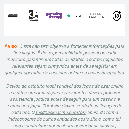
Aviso
:
O site não tem objetivo a fornecer informações para
fins ilegais. É de responsabilidade pessoal de cada
indivíduo garantir que todas as idades e outros requisitos
relevantes sejam cumpridos antes de se registar em
qualquer operador de cassinos online ou casas de apostas.
Devido ao estatuto legal variável dos jogos de azar online
em diferentes jurisdições, os visitantes devem procurar
assistência jurídica antes de seguir para um cassino e
começar a jogar. Também devem conferir as licenças de
cada um. O
feedbackcasino.com/br/
opera de forma
independente de outras entidades neste site e, como tal,
não é controlado por nenhum operador de casinos,