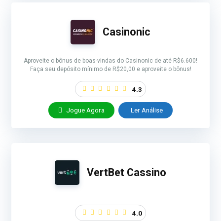
Casinonic
Aproveite o bônus de boas-vindas do Casinonic de até R$6.600!
Faça seu depósito mínimo de R$20,00 e aproveite o bônus!
4.3
Jogue Agora
Ler Análise
VertBet Cassino
4.0