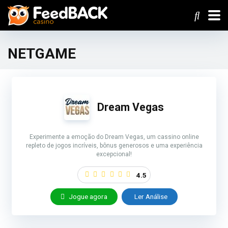
NETGAME
Dream Vegas
Experimente a emoção do Dream Vegas, um cassino online
repleto de jogos incríveis, bônus generosos e uma experiência
excepcional!
4.5
Jogue agora
Ler Análise