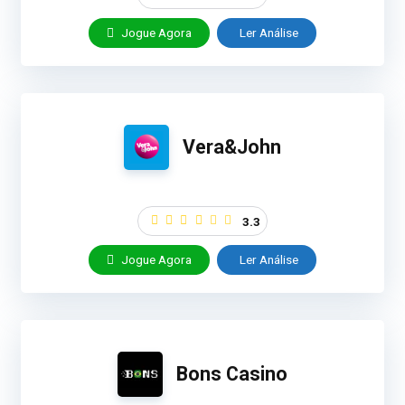
Jogue Agora
Ler Análise
Vera&John
3.3
Jogue Agora
Ler Análise
Bons Casino