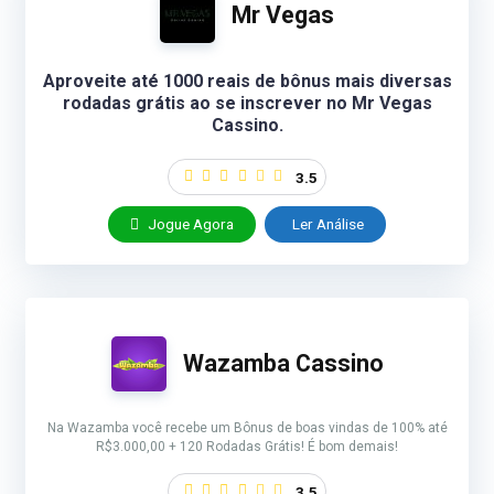
Mr Vegas
Aproveite até 1000 reais de bônus mais diversas
rodadas grátis ao se inscrever no Mr Vegas
Cassino.
3.5
Jogue Agora
Ler Análise
Wazamba Cassino
Na Wazamba você recebe um Bônus de boas vindas de 100% até
R$3.000,00 + 120 Rodadas Grátis! É bom demais!
3.5