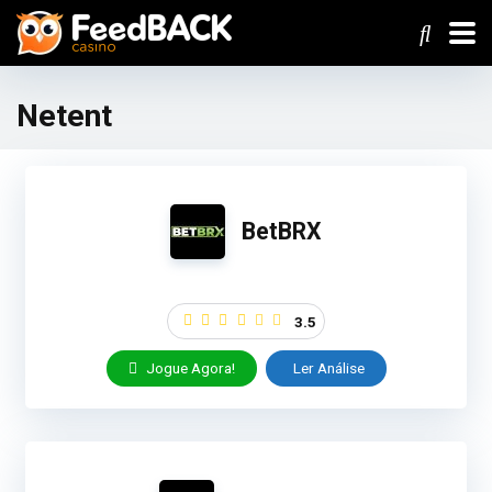
Netent
BetBRX
3.5
Jogue Agora!
Ler Análise