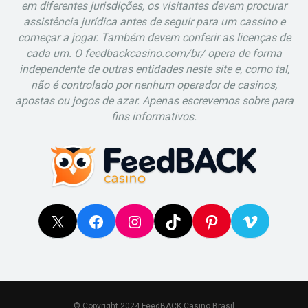
em diferentes jurisdições, os visitantes devem procurar
assistência jurídica antes de seguir para um cassino e
começar a jogar. Também devem conferir as licenças de
cada um. O
feedbackcasino.com/br/
opera de forma
independente de outras entidades neste site e, como tal,
não é controlado por nenhum operador de casinos,
apostas ou jogos de azar. Apenas escrevemos sobre para
fins informativos.
X
Facebook
Instagram
TikTok
Pinterest
Vimeo
© Copyright 2024 FeedBACK Casino Brasil