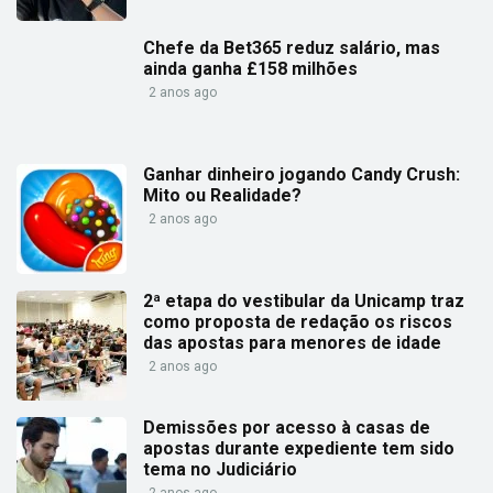
Chefe da Bet365 reduz salário, mas
ainda ganha £158 milhões
2 anos ago
Ganhar dinheiro jogando Candy Crush:
Mito ou Realidade?
2 anos ago
2ª etapa do vestibular da Unicamp traz
como proposta de redação os riscos
das apostas para menores de idade
2 anos ago
Demissões por acesso à casas de
apostas durante expediente tem sido
tema no Judiciário
2 anos ago