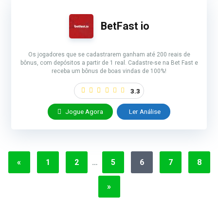
BetFast io
Os jogadores que se cadastrarem ganham até 200 reais de
bônus, com depósitos a partir de 1 real. Cadastre-se na Bet Fast e
receba um bônus de boas vindas de 100%!
3.3
Jogue Agora
Ler Análise
«
1
2
…
5
6
7
8
»