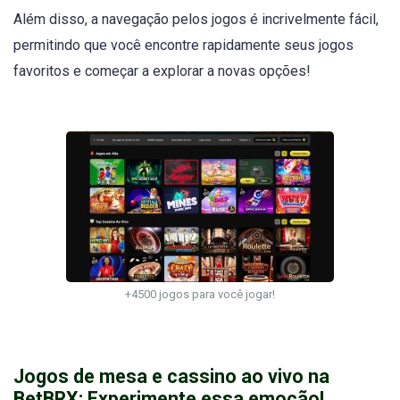
Além disso, a navegação pelos jogos é incrivelmente fácil,
permitindo que você encontre rapidamente seus jogos
favoritos e começar a explorar a novas opções!
+4500 jogos para você jogar!
Jogos de mesa e cassino ao vivo na
BetBRX
:
Experimente
essa emoção!