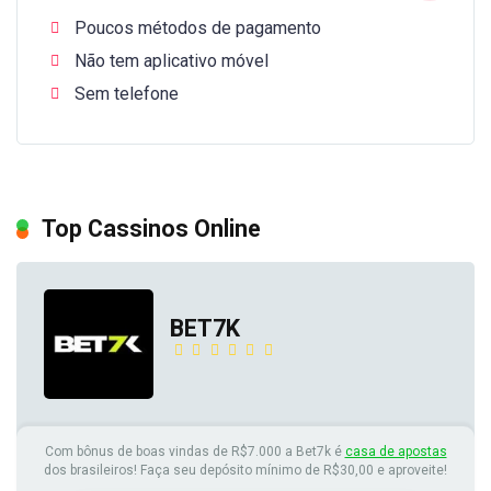
Poucos métodos de pagamento
Não tem aplicativo móvel
Sem telefone
Top Cassinos Online
BET7K
Com bônus de boas vindas de R$7.000 a Bet7k é
casa de apostas
dos brasileiros! Faça seu depósito mínimo de R$30,00 e aproveite!