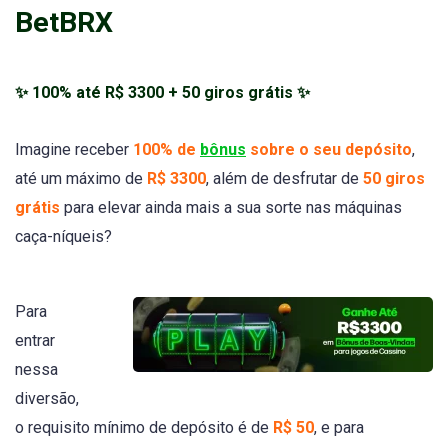
BetBRX
✨ 100% até R$ 3300 + 50 giros grátis
✨
Imagine receber
100% de
bônus
sobre o seu depósito
,
até um máximo de
R$ 3300
, além de desfrutar de
50 giros
grátis
para elevar ainda mais a sua sorte nas máquinas
caça-níqueis?
Para
entrar
nessa
diversão,
o requisito mínimo de depósito é de
R$ 50
, e para