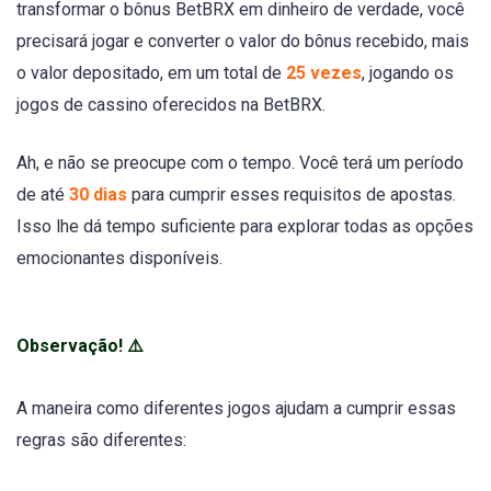
transformar o bônus BetBRX em dinheiro de verdade, você
precisará jogar e converter o valor do bônus recebido, mais
o valor depositado, em um total de
25 vezes
, jogando os
jogos de cassino oferecidos na BetBRX.
Ah, e não se preocupe com o tempo. Você terá um período
de até
30 dias
para cumprir esses requisitos de apostas.
Isso lhe dá tempo suficiente para explorar todas as opções
emocionantes disponíveis.
Observação! ⚠️
A maneira como diferentes jogos ajudam a cumprir essas
regras são diferentes: