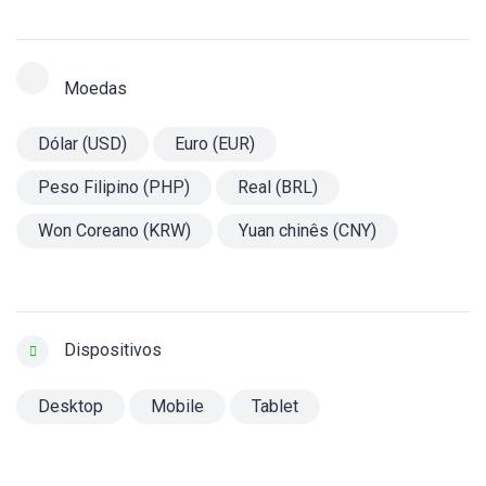
Moedas
Dólar (USD)
Euro (EUR)
Peso Filipino (PHP)
Real (BRL)
Won Coreano (KRW)
Yuan chinês (CNY)
Dispositivos
Desktop
Mobile
Tablet