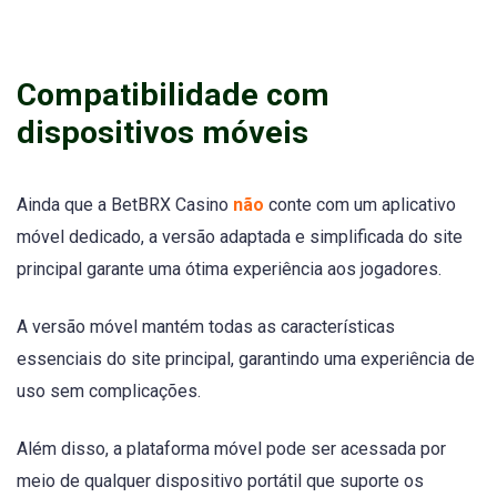
Compatibilidade com
dispositivos móveis
Ainda que a BetBRX Casino
não
conte com um aplicativo
móvel dedicado, a versão adaptada e simplificada do site
principal garante uma ótima experiência aos jogadores.
A versão móvel mantém todas as características
essenciais do site principal, garantindo uma experiência de
uso sem complicações.
Além disso, a plataforma móvel pode ser acessada por
meio de qualquer dispositivo portátil que suporte os