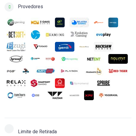
Provedores
Limite de Retirada