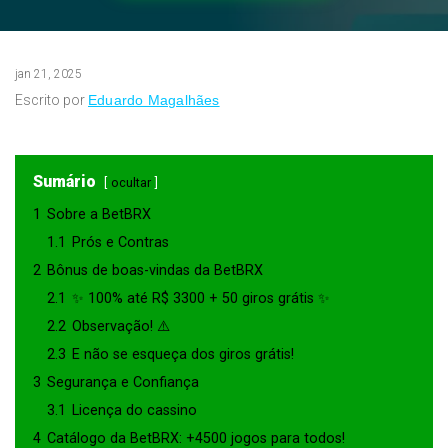
jan 21, 2025
Escrito por
Eduardo Magalhães
Sumário
ocultar
1
Sobre a BetBRX
1.1
Prós e Contras
2
Bônus de boas-vindas da BetBRX
2.1
✨ 100% até R$ 3300 + 50 giros grátis ✨
2.2
Observação! ⚠️
2.3
E não se esqueça dos giros grátis!
3
Segurança e Confiança
3.1
Licença do cassino
4
Catálogo da BetBRX: +4500 jogos para todos!