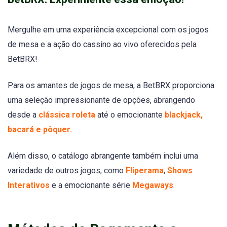
Mergulhe em uma experiência excepcional com os jogos
de mesa e a ação do cassino ao vivo oferecidos pela
BetBRX!
Para os amantes de jogos de mesa, a BetBRX proporciona
uma seleção impressionante de opções, abrangendo
desde a
clássica roleta
até o emocionante
blackjack,
bacará e pôquer.
Além disso, o catálogo abrangente também inclui uma
variedade de outros jogos, como
Fliperama
,
Shows
Interativos
e a emocionante série
Megaways
.