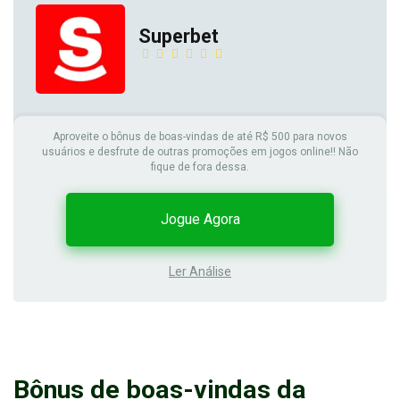
Superbet
Aproveite o bônus de boas-vindas de até R$ 500 para novos
usuários e desfrute de outras promoções em jogos online!! Não
fique de fora dessa.
Jogue Agora
Ler Análise
Bônus de boas-vindas da