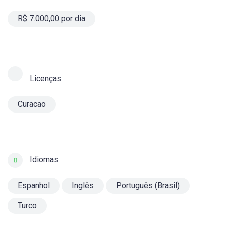
R$ 7.000,00 por dia
Licenças
Curacao
Idiomas
Espanhol
Inglês
Português (Brasil)
Turco