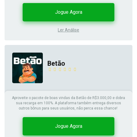
Jogue Agora
Ler Análise
Betão
Aproveite o pacote de boas vindas da Betão de R$3.000,00 e dobra
sua recarga em 100%. A plataforma também entrega diversos
outros bônus para seus usuários, não perca essa chance!
Jogue Agora