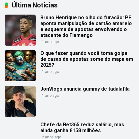
Última Notícias
Bruno Henrique no olho do furacão: PF
aponta manipulação de cartão amarelo
e esquema de apostas envolvendo o
atacante do Flamengo
1 ano ago
O que fazer quando você toma golpe
de casas de apostas some do mapa em
2025?
1 ano ago
JonVlogs anuncia gummy de tadalafila
1 ano ago
Chefe da Bet365 reduz salário, mas
ainda ganha £158 milhões
2 anos ago