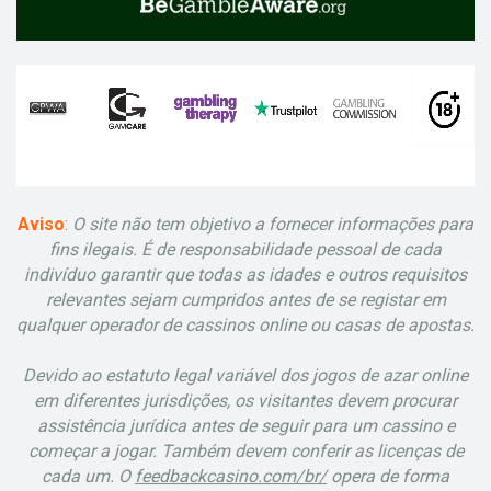
Aviso
:
O site não tem objetivo a fornecer informações para
fins ilegais. É de responsabilidade pessoal de cada
indivíduo garantir que todas as idades e outros requisitos
relevantes sejam cumpridos antes de se registar em
qualquer operador de cassinos online ou casas de apostas.
Devido ao estatuto legal variável dos jogos de azar online
em diferentes jurisdições, os visitantes devem procurar
assistência jurídica antes de seguir para um cassino e
começar a jogar. Também devem conferir as licenças de
cada um. O
feedbackcasino.com/br/
opera de forma