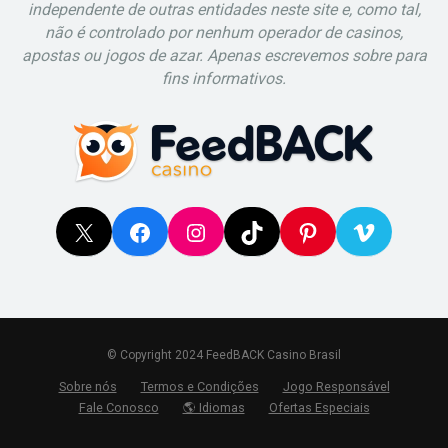
independente de outras entidades neste site e, como tal,
não é controlado por nenhum operador de casinos,
apostas ou jogos de azar. Apenas escrevemos sobre para
fins informativos.
X
Facebook
Instagram
TikTok
Pinterest
Vimeo
© Copyright 2024 FeedBACK Casino Brasil
Sobre nós
Termos e Condições
Jogo Responsável
Fale Conosco
🌎 Idiomas
Ofertas Especiais