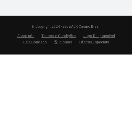
© Copyright 2024 FeedBACK Casino Brasil
Sobre nós
Termos e Condições
Jogo Responsável
Fale Conosco
🌎 Idiomas
Ofertas Especiais