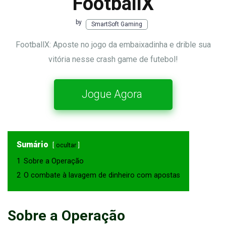
FootballX
by
SmartSoft Gaming
FootballX: Aposte no jogo da embaixadinha e drible sua
vitória nesse crash game de futebol!
Jogue Agora
Sumário
ocultar
1
Sobre a Operação
2
O combate à lavagem de dinheiro com apostas
Sobre a Operação