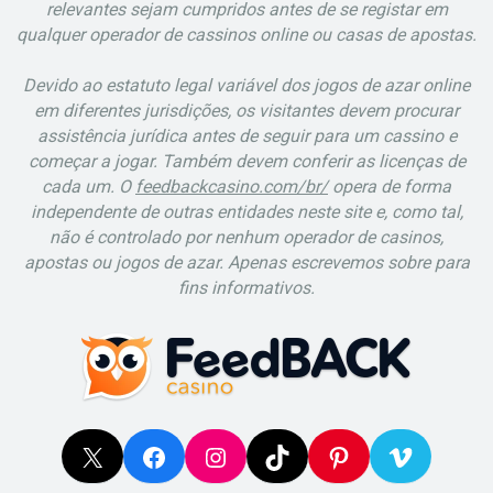
relevantes sejam cumpridos antes de se registar em
qualquer operador de cassinos online ou casas de apostas.
Devido ao estatuto legal variável dos jogos de azar online
em diferentes jurisdições, os visitantes devem procurar
assistência jurídica antes de seguir para um cassino e
começar a jogar. Também devem conferir as licenças de
cada um. O
feedbackcasino.com/br/
opera de forma
independente de outras entidades neste site e, como tal,
não é controlado por nenhum operador de casinos,
apostas ou jogos de azar. Apenas escrevemos sobre para
fins informativos.
X
Facebook
Instagram
TikTok
Pinterest
Vimeo