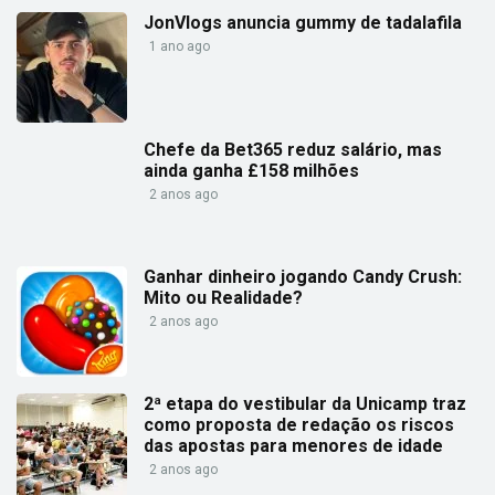
JonVlogs anuncia gummy de tadalafila
1 ano ago
Chefe da Bet365 reduz salário, mas
ainda ganha £158 milhões
2 anos ago
Ganhar dinheiro jogando Candy Crush:
Mito ou Realidade?
2 anos ago
2ª etapa do vestibular da Unicamp traz
como proposta de redação os riscos
das apostas para menores de idade
2 anos ago