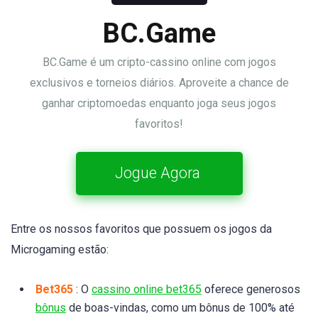
BC.Game
BC.Game é um cripto-cassino online com jogos
exclusivos e torneios diários. Aproveite a chance de
ganhar criptomoedas enquanto joga seus jogos
favoritos!
Jogue Agora
Entre os nossos favoritos que possuem os jogos da
Microgaming estão:
Bet365
: O
cassino online bet365
oferece generosos
bônus
de boas-vindas, como um bônus de 100% até