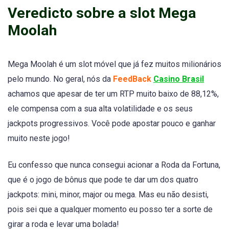
Veredicto sobre a slot Mega
Moolah
Mega Moolah é um slot móvel que já fez muitos milionários
pelo mundo. No geral, nós da
FeedBack
Casino Brasil
achamos que apesar de ter um RTP muito baixo de 88,12%,
ele compensa com a sua alta volatilidade e os seus
jackpots progressivos. Você pode apostar pouco e ganhar
muito neste jogo!
Eu confesso que nunca consegui acionar a Roda da Fortuna,
que é o jogo de bônus que pode te dar um dos quatro
jackpots: mini, minor, major ou mega. Mas eu não desisti,
pois sei que a qualquer momento eu posso ter a sorte de
girar a roda e levar uma bolada!