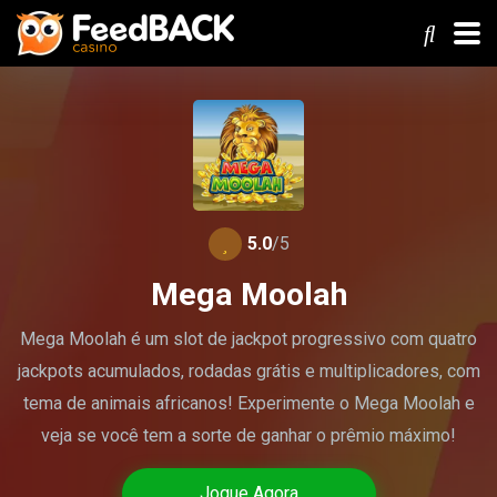
5.0
/5
Mega Moolah
Mega Moolah é um slot de jackpot progressivo com quatro
jackpots acumulados, rodadas grátis e multiplicadores, com
tema de animais africanos! Experimente o Mega Moolah e
veja se você tem a sorte de ganhar o prêmio máximo!
Jogue Agora