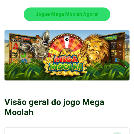
Jogue Mega Moolah Agora!
Visão geral do jogo Mega
Moolah