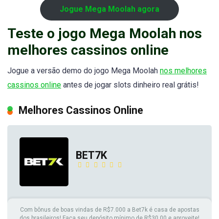
Jogue Mega Moolah agora
Teste o jogo Mega Moolah nos
melhores cassinos online
Jogue a versão demo do jogo Mega Moolah
nos melhores
cassinos online
antes de jogar slots dinheiro real grátis!
Melhores Cassinos Online
BET7K
Com bônus de boas vindas de R$7.000 a Bet7k é casa de apostas
dos brasileiros! Faça seu depósito mínimo de R$30,00 e aproveite!