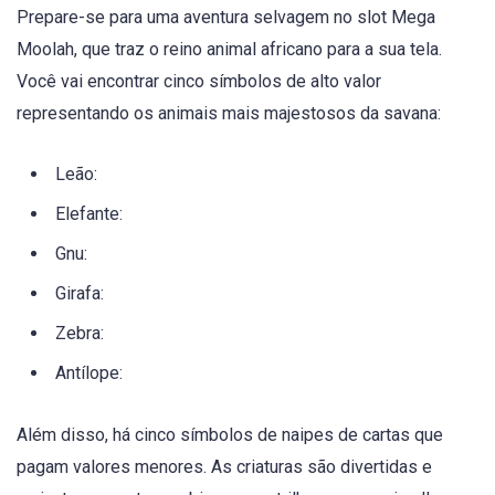
Prepare-se para uma aventura selvagem no slot Mega
Moolah, que traz o reino animal africano para a sua tela.
Você vai encontrar cinco símbolos de alto valor
representando os animais mais majestosos da savana:
Leão:
Elefante:
Gnu:
Girafa:
Zebra:
Antílope:
Além disso, há cinco símbolos de naipes de cartas que
pagam valores menores. As criaturas são divertidas e