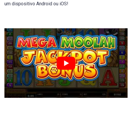
um dispositivo Android ou iOS!