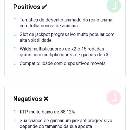
Positivos ✅
Temática de desenho animado do reino animal
com trilha sonora de animais
Slot de jackpot progressivo muito popular com
alta volatilidade
Wilds multiplicadores de x2 e 15 rodadas
grátis com multiplicadores de ganhos de x3
Compatibilidade com dispositivos móveis
Negativos ❌
RTP muito baixo de 88,12%
Sua chance de ganhar um jackpot progressivo
depende do tamanho da sua aposta