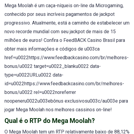
Mega Moolah é um caça-níqueis on-line da Microgaming,
conhecido por seus incríveis pagamentos de jackpot
progressivo. Atualmente, está a caminho de estabelecer um
novo recorde mundial com seu jackpot de mais de 15
milhões de euros! Confira o FeedBACK Casino Brasil para
obter mais informações e códigos de u003ca
href=u0022https://www.feedbackcasino.com/br/melhores-
bonus/u0022 target=u0022_blanku0022 data-
type=u0022URLu0022 data-
id=u0022https://www.feedbackcasino.com/br/melhores-
bonus/u0022 rel=u0022noreferrer
noopeneru0022u003ebônus exclusivosu003c/au003e para
jogar Mega Moolah nos melhores cassinos on-line!
Qual é o RTP do Mega Moolah?
O Mega Moolah tem um RTP relativamente baixo de 88,12%