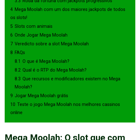
3.3
Roda da fortuna com jackpots progressivos
4
Mega Moolah com um dos maiores jackpots de todos
os slots!
5
Slots com animais
6
Onde Jogar Mega Moolah
7
Veredicto sobre a slot Mega Moolah
8
FAQs
8.1
O que é Mega Moolah?
8.2
Qual é o RTP do Mega Moolah?
8.3
Que recursos e modificadores existem no Mega
Moolah?
9
Jogar Mega Moolah grátis
10
Teste o jogo Mega Moolah nos melhores cassinos
online
Mega Moolah: O slot que com