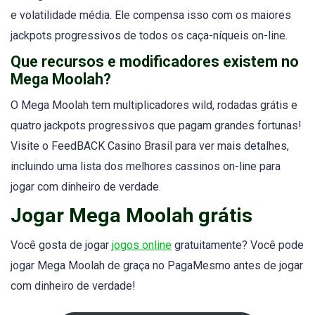
e volatilidade média. Ele compensa isso com os maiores
jackpots progressivos de todos os caça-níqueis on-line.
Que recursos e modificadores existem no
Mega Moolah?
O Mega Moolah tem multiplicadores wild, rodadas grátis e
quatro jackpots progressivos que pagam grandes fortunas!
Visite o FeedBACK Casino Brasil para ver mais detalhes,
incluindo uma lista dos melhores cassinos on-line para
jogar com dinheiro de verdade.
Jogar Mega Moolah grátis
Você gosta de jogar
jogos online
gratuitamente? Você pode
jogar Mega Moolah de graça no PagaMesmo antes de jogar
com dinheiro de verdade!