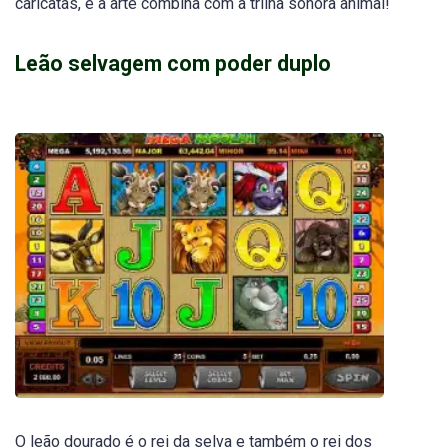
caricatas, e a arte combina com a trilha sonora animal!
Leão selvagem com poder duplo
O leão dourado é o rei da selva e também o rei dos