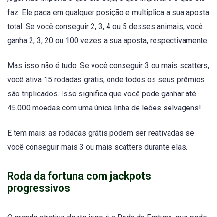
faz. Ele paga em qualquer posição e multiplica a sua aposta
total. Se você conseguir 2, 3, 4 ou 5 desses animais, você
ganha 2, 3, 20 ou 100 vezes a sua aposta, respectivamente.
Mas isso não é tudo. Se você conseguir 3 ou mais scatters,
você ativa 15 rodadas grátis, onde todos os seus prêmios
são triplicados. Isso significa que você pode ganhar até
45.000 moedas com uma única linha de leões selvagens!
E tem mais: as rodadas grátis podem ser reativadas se
você conseguir mais 3 ou mais scatters durante elas.
Roda da fortuna com jackpots
progressivos