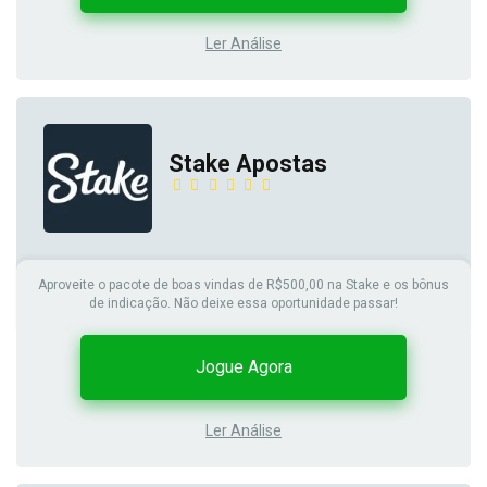
Ler Análise
Stake Apostas
Aproveite o pacote de boas vindas de R$500,00 na Stake e os bônus
de indicação. Não deixe essa oportunidade passar!
Jogue Agora
Ler Análise