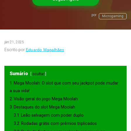
por
Microgaming
jan 21, 2025
Escrito por
Eduardo Magalhães
Sumário
ocultar
1
Mega Moolah: O slot que com seu jackpot pode mudar
a sua vida!
2
Visão geral do jogo Mega Moolah
3
Destaques do slot Mega Moolah
3.1
Leão selvagem com poder duplo
3.2
Rodadas grátis com prêmios triplicados