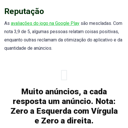
Reputação
As
avaliações do jogo na Google Play
são mescladas. Com
nota 3,9 de 5, algumas pessoas relatam coisas positivas,
enquanto outras reclamam da otimização do aplicativo e da
quantidade de anúncios.
Muito anúncios, a cada
resposta um anúncio. Nota:
Zero a Esquerda com Vírgula
e Zero a direita.