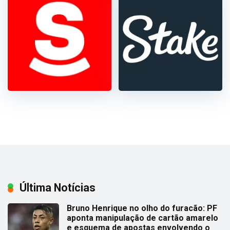
Última Notícias
Bruno Henrique no olho do furacão: PF
aponta manipulação de cartão amarelo
e esquema de apostas envolvendo o