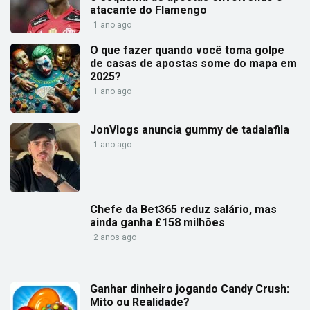
atacante do Flamengo
1 ano ago
O que fazer quando você toma golpe
de casas de apostas some do mapa em
2025?
1 ano ago
JonVlogs anuncia gummy de tadalafila
1 ano ago
Chefe da Bet365 reduz salário, mas
ainda ganha £158 milhões
2 anos ago
Ganhar dinheiro jogando Candy Crush:
Mito ou Realidade?