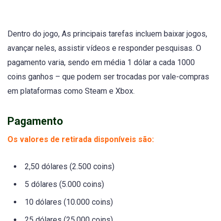
Dentro do jogo, As principais tarefas incluem baixar jogos,
avançar neles, assistir vídeos e responder pesquisas. O
pagamento varia, sendo em média 1 dólar a cada 1000
coins ganhos – que podem ser trocadas por vale-compras
em plataformas como Steam e Xbox.
Pagamento
Os valores de retirada disponíveis são:
2,50 dólares (2.500 coins)
5 dólares (5.000 coins)
10 dólares (10.000 coins)
25 dólares (25.000 coins)