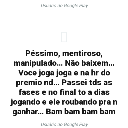
Usuário do Google Play
Péssimo, mentiroso,
manipulado… Não baixem…
Voce joga joga e na hr do
premio nd… Passei tds as
fases e no final to a dias
jogando e ele roubando pra n
ganhar… Bam bam bam bam
Usuário do Google Play