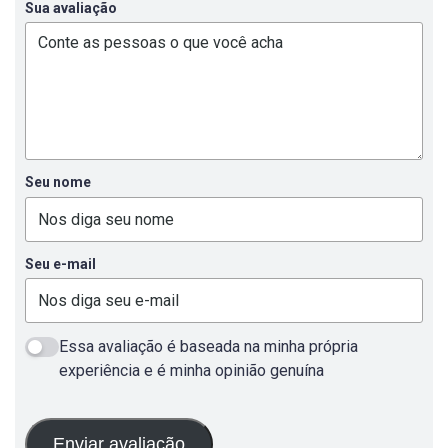
Sua avaliação
Seu nome
Seu e-mail
Essa avaliação é baseada na minha própria
experiência e é minha opinião genuína
Enviar avaliação