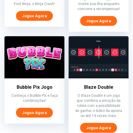
Fruit Ninja, o Ninja Crash!
monte sua ilha enquanto
concorre a recompensas!
Jogue Agora
Jogue Agora
Bubble Pix Jogo
Blaze Double
Conheça o Bubble Pix e faça
O Blaze Double é um jogo
combinações!
que combina a emoção da
roleta com a possibilidade
de ganhar o dobro da aposta
Jogue Agora
ou até 14 vezes mais.
Jogue Agora