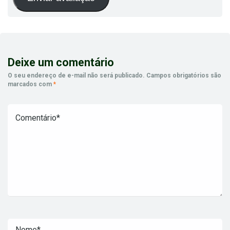
Deixe um comentário
O seu endereço de e-mail não será publicado.
Campos obrigatórios são
marcados com
*