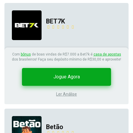
BET7K
Com
bônus
de boas vindas de R$7.000 a Bet7k é
casa de apostas
dos brasileiros! Faça seu depósito mínimo de R$30,00 e aproveite!
Jogue Agora
Ler Análise
Betão