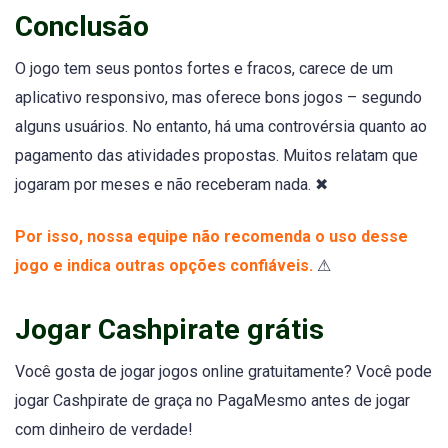
Conclusão
O jogo tem seus pontos fortes e fracos, carece de um
aplicativo responsivo, mas oferece bons jogos – segundo
alguns usuários. No entanto, há uma controvérsia quanto ao
pagamento das atividades propostas. Muitos relatam que
jogaram por meses e não receberam nada. ✖
Por isso, nossa equipe não recomenda o uso desse
jogo e indica outras opções confiáveis.
⚠
Jogar Cashpirate grátis
Você gosta de jogar jogos online gratuitamente? Você pode
jogar Cashpirate de graça no PagaMesmo antes de jogar
com dinheiro de verdade!