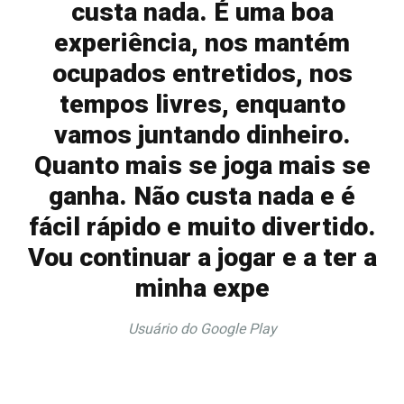
custa nada. É uma boa
experiência, nos mantém
ocupados entretidos, nos
tempos livres, enquanto
vamos juntando dinheiro.
Quanto mais se joga mais se
ganha. Não custa nada e é
fácil rápido e muito divertido.
Vou continuar a jogar e a ter a
minha expe
Usuário do Google Play