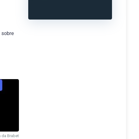
s sobre
n da Brabet