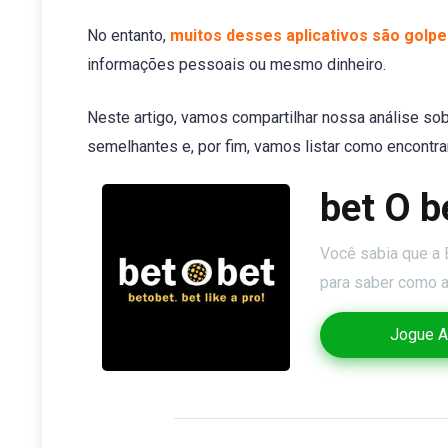
No entanto,
muitos desses aplicativos são golp
informações pessoais ou mesmo dinheiro.
Neste artigo, vamos compartilhar nossa análise so
semelhantes e, por fim, vamos listar como encontr
bet O b
Você sabia que a 
para saber como a
Jogue A