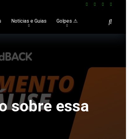
s
Notícias e Guias
Golpes ⚠
o sobre essa