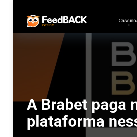
Cassino
A Brabet paga 
plataforma nes