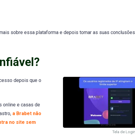
mar mais sobre essa plataforma e depois tomar as suas conclusõe
nfiável?
acesso depois que o
s online e casas de
astro,
a Brabet não
tra no site sem
Tela de Logi