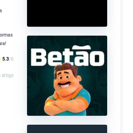
s
formas
ra!
5.3
/6
 artigo