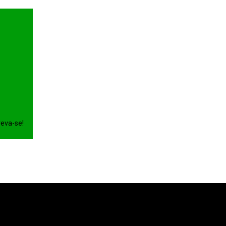
eva-se!