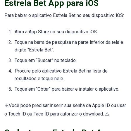
Estrela Bet App para iOS
Para baixar o aplicativo Estrela Bet no seu dispositivo iOS:
Abra a App Store no seu dispositivo iOS.
Toque na barra de pesquisa na parte inferior da tela e
digite “Estrela Bet”.
Toque em “Buscar” no teclado.
Procure pelo aplicativo Estrela Bet na lista de
resultados e toque nele.
Toque em “Obter” para baixar e instalar o aplicativo.
⚠️Você pode precisar inserir sua senha da Apple ID ou usar
o Touch ID ou Face ID para autorizar o download. ⚠️