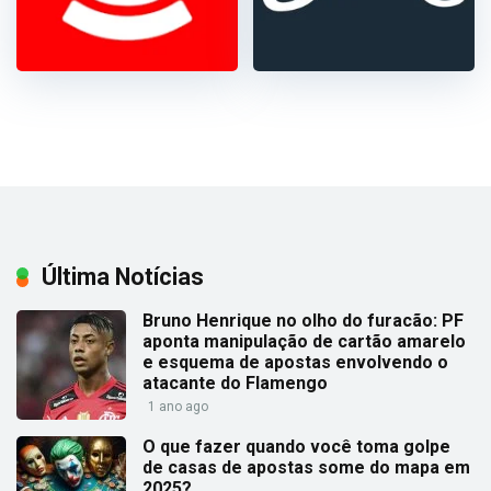
Última Notícias
Bruno Henrique no olho do furacão: PF
aponta manipulação de cartão amarelo
e esquema de apostas envolvendo o
atacante do Flamengo
1 ano ago
O que fazer quando você toma golpe
de casas de apostas some do mapa em
2025?