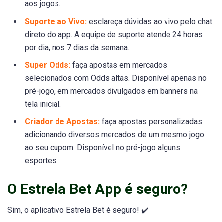
aos jogos.
Suporte ao Vivo:
esclareça dúvidas ao vivo pelo chat
direto do app. A equipe de suporte atende 24 horas
por dia, nos 7 dias da semana.
Super Odds:
faça apostas em mercados
selecionados com Odds altas. Disponível apenas no
pré-jogo, em mercados divulgados em banners na
tela inicial.
Criador de Apostas:
faça apostas personalizadas
adicionando diversos mercados de um mesmo jogo
ao seu cupom. Disponível no pré-jogo alguns
esportes.
O Estrela Bet App é seguro?
Sim, o aplicativo Estrela Bet é seguro! ✔️