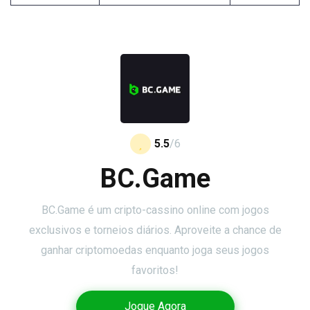
5.5
/6
BC.Game
BC.Game é um cripto-cassino online com jogos
exclusivos e torneios diários. Aproveite a chance de
ganhar criptomoedas enquanto joga seus jogos
favoritos!
Jogue Agora