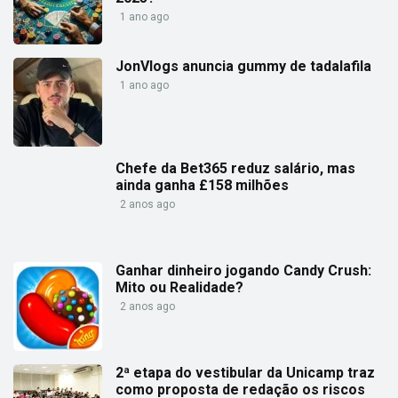
1 ano ago
JonVlogs anuncia gummy de tadalafila
1 ano ago
Chefe da Bet365 reduz salário, mas
ainda ganha £158 milhões
2 anos ago
Ganhar dinheiro jogando Candy Crush:
Mito ou Realidade?
2 anos ago
2ª etapa do vestibular da Unicamp traz
como proposta de redação os riscos