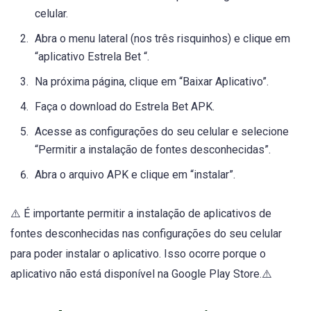
celular.
Abra o menu lateral (nos três risquinhos) e clique em
“aplicativo Estrela Bet “.
Na próxima página, clique em “Baixar Aplicativo”.
Faça o download do Estrela Bet APK.
Acesse as configurações do seu celular e selecione
“Permitir a instalação de fontes desconhecidas”.
Abra o arquivo APK e clique em “instalar”.
⚠️ É importante permitir a instalação de aplicativos de
fontes desconhecidas nas configurações do seu celular
para poder instalar o aplicativo. Isso ocorre porque o
aplicativo não está disponível na Google Play Store.⚠️