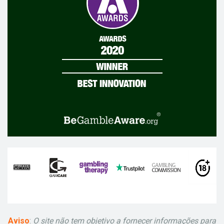
Aviso
:
O site não tem objetivo a fornecer informações para