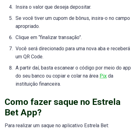
Insira o valor que deseja depositar.
Se você tiver um cupom de bônus, insira-o no campo
apropriado.
Clique em “finalizar transação”.
Você será direcionado para uma nova aba e receberá
um QR Code.
A partir daí, basta escanear o código por meio do app
do seu banco ou copiar e colar na área
Pix
da
instituição financeira.
Como fazer saque no Estrela
Bet App?
Para realizar um saque no aplicativo Estrela Bet: