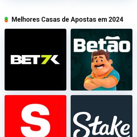
Melhores Casas de Apostas em 2024