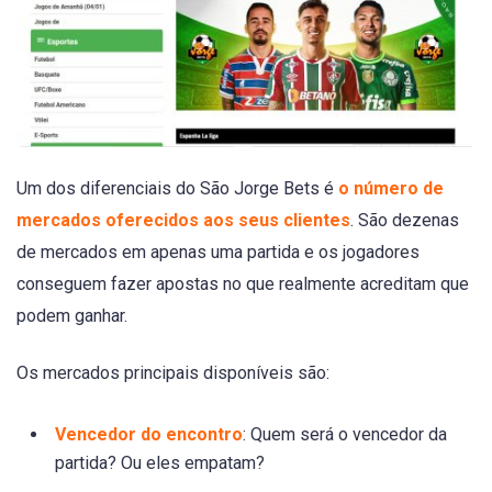
Um dos diferenciais do São Jorge Bets é
o número de
mercados oferecidos aos seus clientes
. São dezenas
de mercados em apenas uma partida e os jogadores
conseguem fazer apostas no que realmente acreditam que
podem ganhar.
Os mercados principais disponíveis são:
Vencedor do encontro
: Quem será o vencedor da
partida? Ou eles empatam?