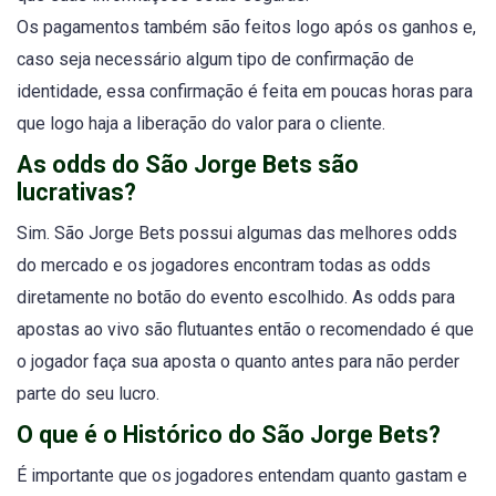
Os pagamentos também são feitos logo após os ganhos e,
caso seja necessário algum tipo de confirmação de
identidade, essa confirmação é feita em poucas horas para
que logo haja a liberação do valor para o cliente.
As odds do São Jorge Bets são
lucrativas?
Sim. São Jorge Bets possui algumas das melhores odds
do mercado e os jogadores encontram todas as odds
diretamente no botão do evento escolhido. As odds para
apostas ao vivo são flutuantes então o recomendado é que
o jogador faça sua aposta o quanto antes para não perder
parte do seu lucro.
O que é o Histórico do São Jorge Bets?
É importante que os jogadores entendam quanto gastam e