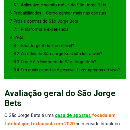
5.1
Aplicativo e versão móvel do São Jorge Bets
6
Probabilidades – Como ganhar mais nas apostas
7
Prós e contras do São Jorge Bets
7.1
Plataforma e experiência
8
FAQs
8.1
São Jorge Bets é confiável?
8.2
As odds do São Jorge Bets são lucrativas?
8.3
O que é o Histórico do São Jorge Bets?
8.4
Em quais esportes é possível fazer apostas ao vivo?
Avaliação geral do São Jorge
Bets
O São Jorge Bets é uma
casa de apostas
focada em
futebol que foi lançada em 2020
no mercado brasileiro.