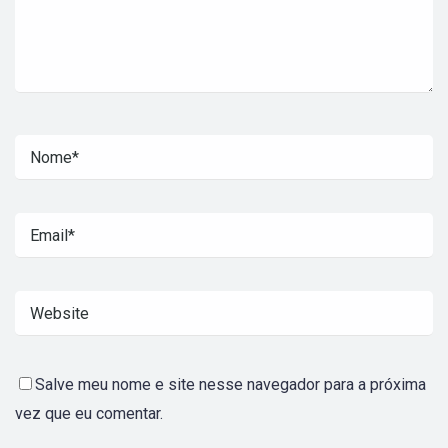
Salve meu nome e site nesse navegador para a próxima
vez que eu comentar.