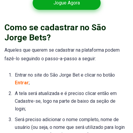
Jogue Agora
Como se cadastrar no São
Jorge Bets?
Aqueles que querem se cadastrar na plataforma podem
fazê-lo seguindo o passo-a-passo a seguir:
Entrar no site do São Jorge Bet e clicar no botão
Entrar
;
A tela será atualizada e é preciso clicar então em
Cadastre-se, logo na parte de baixo da seção de
login;
Será preciso adicionar o nome completo, nome de
usuário (ou seja, o nome que será utilizado para login