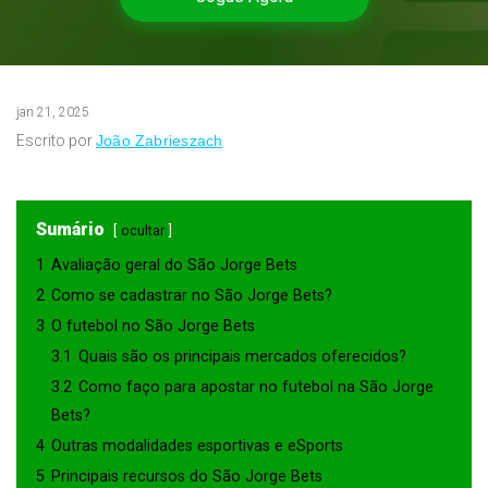
jan 21, 2025
Escrito por
João Zabrieszach
Sumário
ocultar
1
Avaliação geral do São Jorge Bets
2
Como se cadastrar no São Jorge Bets?
3
O futebol no São Jorge Bets
3.1
Quais são os principais mercados oferecidos?
3.2
Como faço para apostar no futebol na São Jorge
Bets?
4
Outras modalidades esportivas e eSports
5
Principais recursos do São Jorge Bets