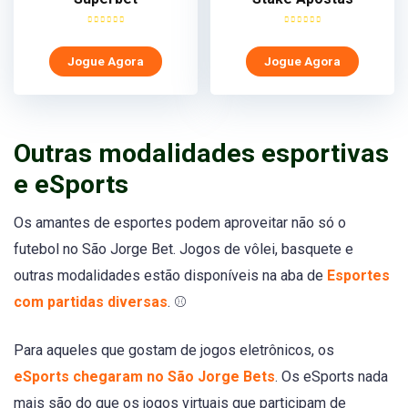
Jogue Agora
Jogue Agora
Outras modalidades esportivas
e eSports
Os amantes de esportes podem aproveitar não só o
futebol no São Jorge Bet. Jogos de vôlei, basquete e
outras modalidades estão disponíveis na aba de
Esportes
com partidas diversas
. ⚾
Para aqueles que gostam de jogos eletrônicos, os ️
eSports chegaram no São Jorge Bets
. Os eSports nada
mais são do que os jogos virtuais que participam de