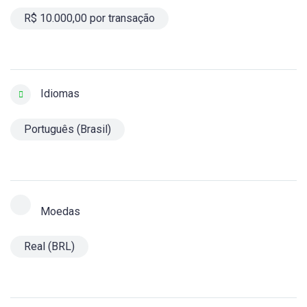
R$ 10.000,00 por transação
Idiomas
Português (Brasil)
Moedas
Real (BRL)