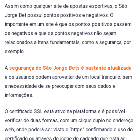
Assim como qualquer site de apostas esportivas, o São
Jorge Bet possui pontos positivos e negativos. O
importante em um site é que os pontos positivos passem
os negativos e que os pontos negativos não sejam
relacionados à itens fundamentais, como a segurança, por
exemplo.
A
segurança do São Jorge Bets é bastante atualizada
e os usuários podem aproveitar de um local tranquilo, sem
a necessidade de se preocupar com seus dados e
informações.
O certificado SSL está ativo na plataforma e é possível
verificar de duas formas, com um clique duplo no endereço
web, onde poderá ser visto o “https” confirmando o uso do
certificado ou através do ícone do cadeado que está ao