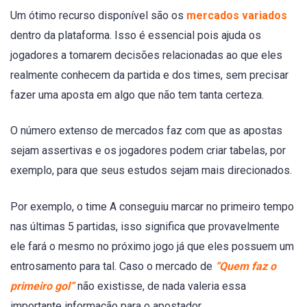
Um ótimo recurso disponível são os
mercados variados
dentro da plataforma. Isso é essencial pois ajuda os
jogadores a tomarem decisões relacionadas ao que eles
realmente conhecem da partida e dos times, sem precisar
fazer uma aposta em algo que não tem tanta certeza.
O número extenso de mercados faz com que as apostas
sejam assertivas e os jogadores podem criar tabelas, por
exemplo, para que seus estudos sejam mais direcionados.
Por exemplo, o time A conseguiu marcar no primeiro tempo
nas últimas 5 partidas, isso significa que provavelmente
ele fará o mesmo no próximo jogo já que eles possuem um
entrosamento para tal. Caso o mercado de
“Quem faz o
primeiro gol”
não existisse, de nada valeria essa
importante informação para o apostador.