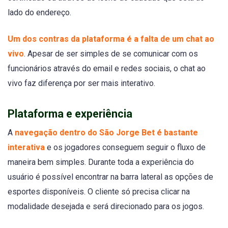
lado do endereço.
Um dos contras da plataforma é a falta de um chat ao
vivo
. Apesar de ser simples de se comunicar com os
funcionários através do email e redes sociais, o chat ao
vivo faz diferença por ser mais interativo.
Plataforma e experiência
A
navegação dentro do São Jorge Bet é bastante
interativa
e os jogadores conseguem seguir o fluxo de
maneira bem simples. Durante toda a experiência do
usuário é possível encontrar na barra lateral as opções de
esportes disponíveis. O cliente só precisa clicar na
modalidade desejada e será direcionado para os jogos.