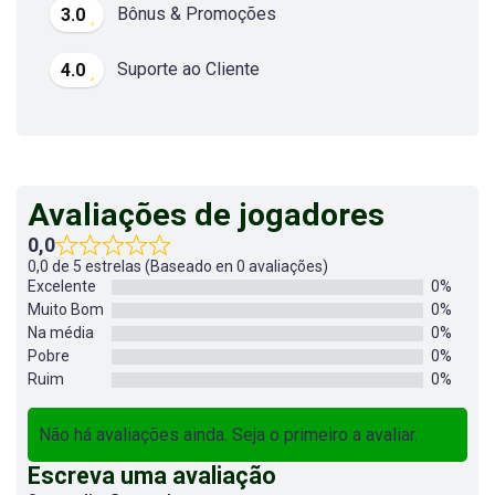
Bônus & Promoções
3.0
Suporte ao Cliente
4.0
Avaliações de jogadores
0,0
0,0 de 5 estrelas (Baseado en 0 avaliações)
Excelente
0%
Muito Bom
0%
Na média
0%
Pobre
0%
Ruim
0%
Não há avaliações ainda. Seja o primeiro a avaliar.
Escreva uma avaliação