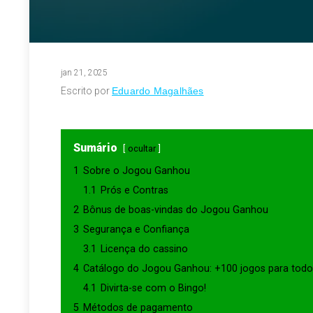
jan 21, 2025
Escrito por
Eduardo Magalhães
Sumário
ocultar
1
Sobre o Jogou Ganhou
1.1
Prós e Contras
2
Bônus de boas-vindas do Jogou Ganhou
3
Segurança e Confiança
3.1
Licença do cassino
4
Catálogo do Jogou Ganhou: +100 jogos para todo
4.1
Divirta-se com o Bingo!
5
Métodos de pagamento