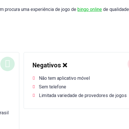
em procura uma experiência de jogo de
bingo online
de qualidade
Negativos ❌
Não tem aplicativo móvel
Sem telefone
Limitada variedade de provedores de jogos
asil