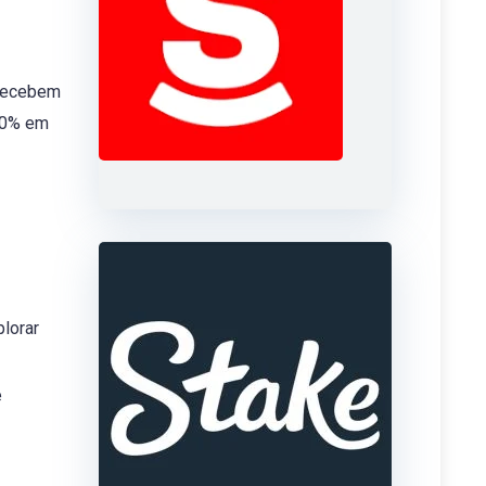
 recebem
500% em
lorar
e