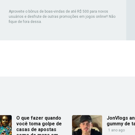
Aproveite o bônus de boas-vindas de até R$ 500 para novos
usuários e desfrute de outras promoções em jogos online!! Não
fique de fora dessa.
O que fazer quando
JonVlogs an
você toma golpe de
gummy de ta
casas de apostas
1 ano ago