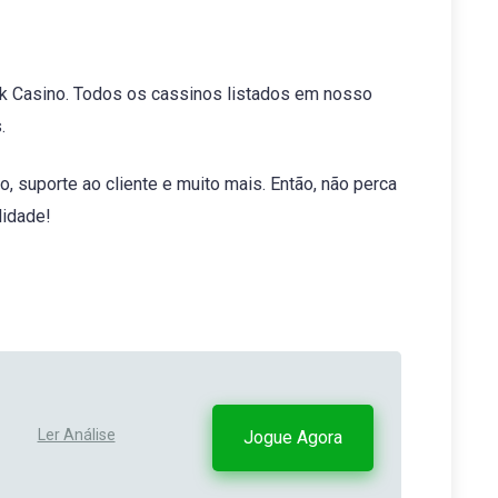
ck Casino. Todos os cassinos listados em nosso
.
 suporte ao cliente e muito mais. Então, não perca
lidade!
Ler Análise
Jogue Agora