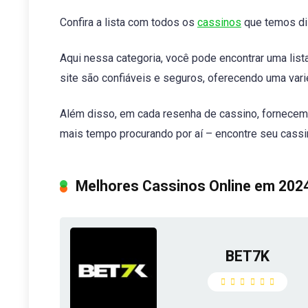
Confira a lista com todos os
cassinos
que temos di
Aqui nessa categoria, você pode encontrar uma lis
site são confiáveis e seguros, oferecendo uma va
Além disso, em cada resenha de cassino, fornece
mais tempo procurando por aí – encontre seu cassi
Melhores Cassinos Online em 202
BET7K