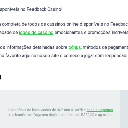
sponíveis no Feedback Casino!
ta completa de todos os cassinos online disponíveis no Feedba
riedade de
jogos de cassino
emocionantes e promoções incríveis
mos informações detalhadas sobre
bônus
, métodos de pagamento,
no favorito aqui no nosso site e comece a jogar com responsabi
4
Com bônus de boas vindas de R$7.000 a Bet7k é
casa de apostas
dos brasileiros! Faça seu depósito mínimo de R$30,00 e aproveite!