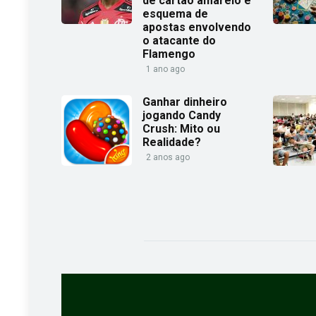
de cartão amarelo e
esquema de
apostas envolvendo
o atacante do
Flamengo
1 ano ago
Ganhar dinheiro
jogando Candy
Crush: Mito ou
Realidade?
2 anos ago