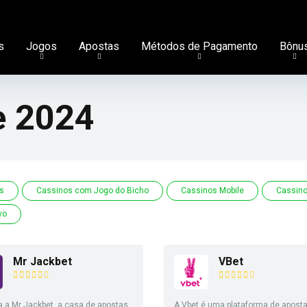
s
Jogos
Apostas
Métodos de Pagamento
Bônu
e 2024
os
Cassinos com Jogo do Bicho
Cassinos Mobile
Cassin
vo
Mr Jackbet
VBet
 a Mr Jackbet, a casa de apostas
A Vbet é uma plataforma de aposta