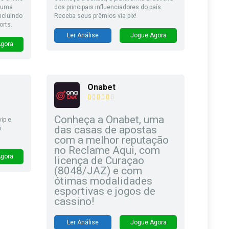
o uma
dos principais influenciadores do país.
ncluindo
Receba seus prêmios via pix!
orts.
Ler Análise
Jogue Agora
gora
Onabet
Conheça a Onabet, uma
ip e
das casas de apostas
i
com a melhor reputação
no Reclame Aqui, com
gora
licença de Curaçao
(8048/JAZ) e com
ótimas modalidades
esportivas e jogos de
cassino!
Ler Análise
Jogue Agora