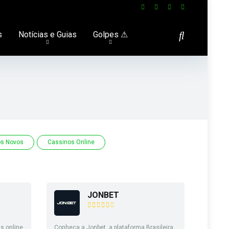
s
Notícias e Guias
Golpes ⚠
os Novos
Cassinos Online
JONBET
s online
Conheça a Jonbet, a plataforma Brasileira