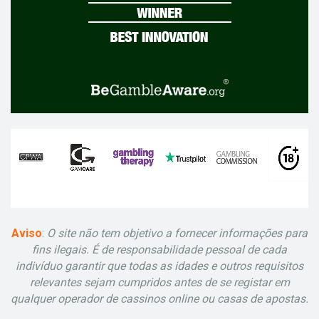
Aviso
:
O site não tem objetivo a fornecer informações para
fins ilegais. É de responsabilidade pessoal de cada
indivíduo garantir que todas as idades e outros requisitos
relevantes sejam cumpridos antes de se registar em
qualquer operador de cassinos online ou casas de apostas.