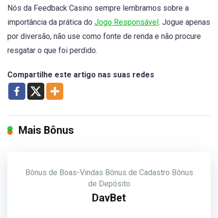
Nós da Feedback Casino sempre lembramos sobre a
importância da prática do
Jogo Responsável
. Jogue apenas
por diversão, não use como fonte de renda e não procure
resgatar o que foi perdido.
Compartilhe este artigo nas suas redes
Mais Bônus
Bônus de Boas-Vindas
Bônus de Cadastro
Bônus
de Depósito
DavBet