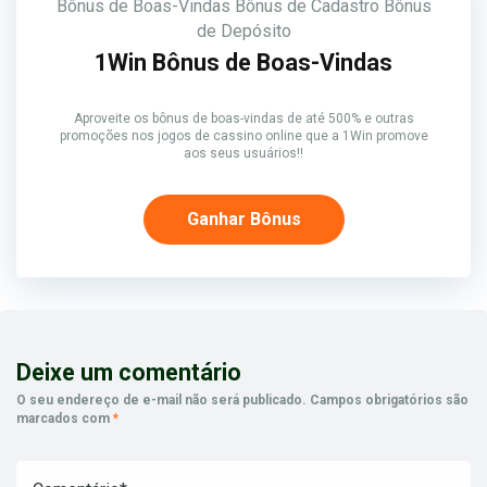
Bônus de Boas-Vindas
Bônus de Cadastro
Bônus
de Depósito
1Win Bônus de Boas-Vindas
Aproveite os bônus de boas-vindas de até 500% e outras
promoções nos jogos de cassino online que a 1Win promove
aos seus usuários!!
Ganhar Bônus
Deixe um comentário
O seu endereço de e-mail não será publicado.
Campos obrigatórios são
marcados com
*