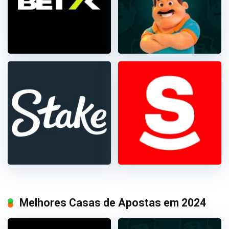
Melhores Casas de Apostas em 2024