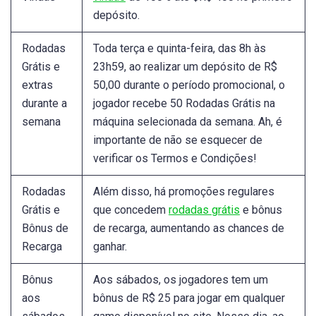
depósito.
Rodadas
Toda terça e quinta-feira, das 8h às
Grátis e
23h59, ao realizar um depósito de R$
extras
50,00 durante o período promocional, o
durante a
jogador recebe 50 Rodadas Grátis na
semana
máquina selecionada da semana. Ah, é
importante de não se esquecer de
verificar os Termos e Condições!
Rodadas
Além disso, há promoções regulares
Grátis e
que concedem
rodadas grátis
e bônus
Bônus de
de recarga, aumentando as chances de
Recarga
ganhar.
Bônus
Aos sábados, os jogadores tem um
aos
bônus de R$ 25 para jogar em qualquer