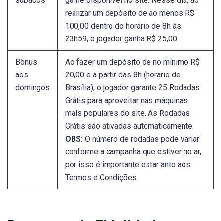
sábados
game disponível no site. Nesse dia, ao
realizar um depósito de ao menos R$
100,00 dentro do horário de 8h às
23h59, o jogador ganha R$ 25,00.
Bônus
Ao fazer um depósito de no mínimo R$
aos
20,00 e a partir das 8h (horário de
domingos
Brasília), o jogador garante 25 Rodadas
Grátis para aproveitar nas máquinas
mais populares do site. As Rodadas
Grátis são ativadas automaticamente.
OBS:
O número de rodadas pode variar
conforme a campanha que estiver no ar,
por isso é importante estar anto aos
Termos e Condições.