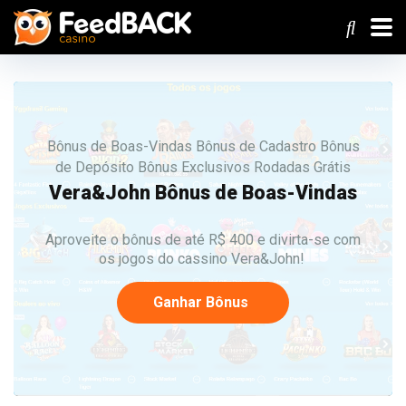
Bônus de Boas-Vindas
Bônus de Cadastro
Bônus
de Depósito
Bônus Exclusivos
Rodadas Grátis
Vera&John Bônus de Boas-Vindas
Aproveite o bônus de até R$ 400 e divirta-se com
os jogos do cassino Vera&John!
Ganhar Bônus