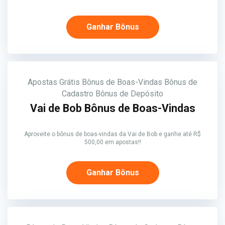
Ganhar Bônus
Apostas Grátis
Bônus de Boas-Vindas
Bônus de
Cadastro
Bônus de Depósito
Vai de Bob Bônus de Boas-Vindas
Aproveite o bônus de boas-vindas da Vai de Bob e ganhe até R$
500,00 em apostas!!
Ganhar Bônus