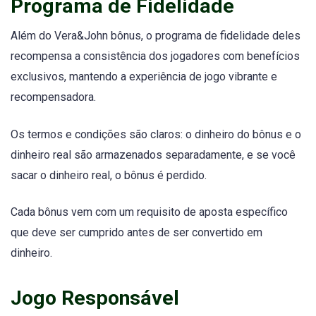
Programa de Fidelidade
Além do Vera&John bônus, o programa de fidelidade deles
recompensa a consistência dos jogadores com benefícios
exclusivos, mantendo a experiência de jogo vibrante e
recompensadora.
Os termos e condições são claros: o dinheiro do bônus e o
dinheiro real são armazenados separadamente, e se você
sacar o dinheiro real, o bônus é perdido.
Cada bônus vem com um requisito de aposta específico
que deve ser cumprido antes de ser convertido em
dinheiro.
Jogo Responsável