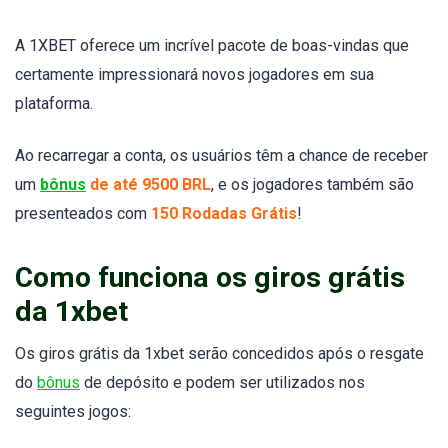
A 1XBET oferece um incrível pacote de boas-vindas que
certamente impressionará novos jogadores em sua
plataforma.
Ao recarregar a conta, os usuários têm a chance de receber
um
bônus
de até 9500 BRL
, e os jogadores também são
presenteados com
150 Rodadas Grátis
!
Como funciona os giros grátis
da 1xbet
Os giros grátis da 1xbet serão concedidos após o resgate
do
bônus
de depósito e podem ser utilizados nos
seguintes jogos: