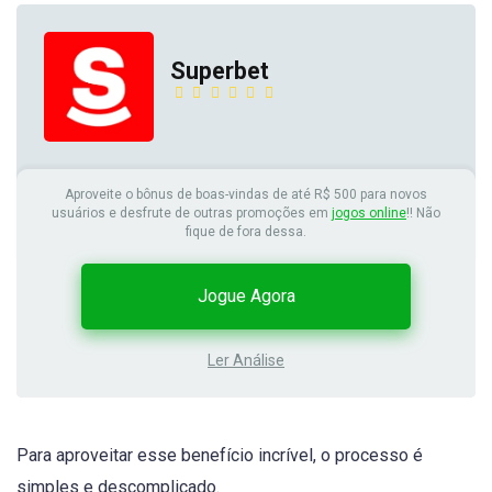
Superbet
Aproveite o bônus de boas-vindas de até R$ 500 para novos
usuários e desfrute de outras promoções em
jogos online
!! Não
fique de fora dessa.
Jogue Agora
Ler Análise
Para aproveitar esse benefício incrível, o processo é
simples e descomplicado.