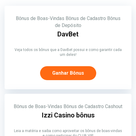
Bônus de Boas-Vindas
Bônus de Cadastro
Bônus
de Depósito
DavBet
Veja todos os bônus que a DavBet possui e como garantir cada
um deles!
Ganhar Bônus
Bônus de Boas-Vindas
Bônus de Cadastro
Cashout
Izzi Casino bônus
Leia a matéria e saiba como aproveitar os bônus de boas-vindas
e como participar do CLUB VIP.