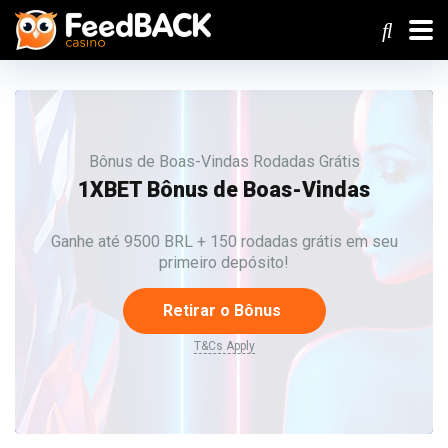
Bônus de Boas-Vindas
Rodadas Grátis
1XBET Bônus de Boas-Vindas
Ganhe até 9500 BRL + 150 rodadas grátis em seu
primeiro depósito!
Retirar o Bônus
T&Cs Apply