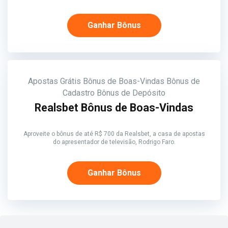
Ganhar Bônus
Apostas Grátis
Bônus de Boas-Vindas
Bônus de
Cadastro
Bônus de Depósito
Realsbet Bônus de Boas-Vindas
Aproveite o bônus de até R$ 700 da Realsbet, a casa de apostas
do apresentador de televisão, Rodrigo Faro.
Ganhar Bônus