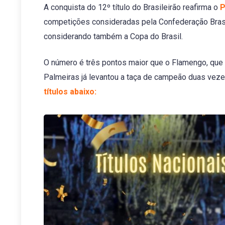
A conquista do 12º título do Brasileirão reafirma o
P
competições consideradas pela Confederação Brasile
considerando também a Copa do Brasil.
O número é três pontos maior que o Flamengo, que 
Palmeiras já levantou a taça de campeão duas veze
títulos abaixo: