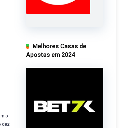
Melhores Casas de
Apostas em 2024
om o
e dez