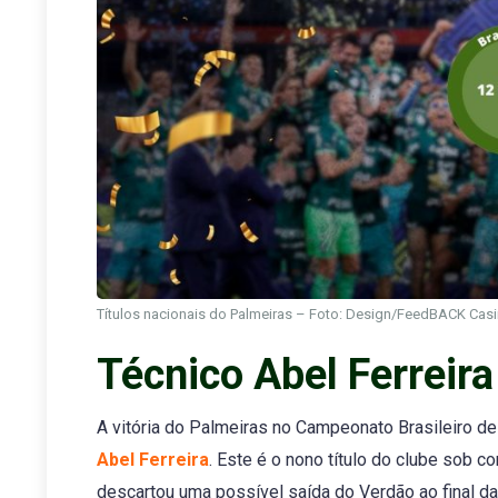
Títulos nacionais do Palmeiras – Foto: Design/FeedBACK Cas
Técnico Abel Ferreira
A vitória do Palmeiras no Campeonato Brasileiro d
Abel Ferreira
. Este é o nono título do clube sob 
descartou uma possível saída do Verdão ao final d