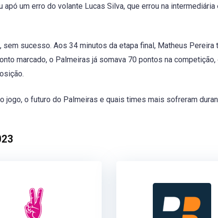
apó um erro do volante Lucas Silva, que errou na intermediária 
es, sem sucesso. Aos 34 minutos da etapa final, Matheus Pereira 
ponto marcado, o Palmeiras já somava 70 pontos na competição, 
posição.
o jogo, o futuro do Palmeiras e quais times mais sofreram duran
023