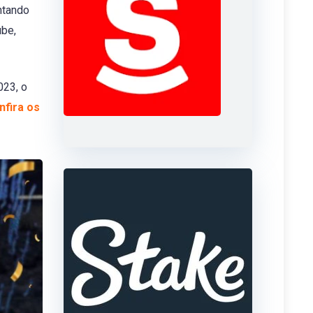
ontando
ube,
023, o
nfira os