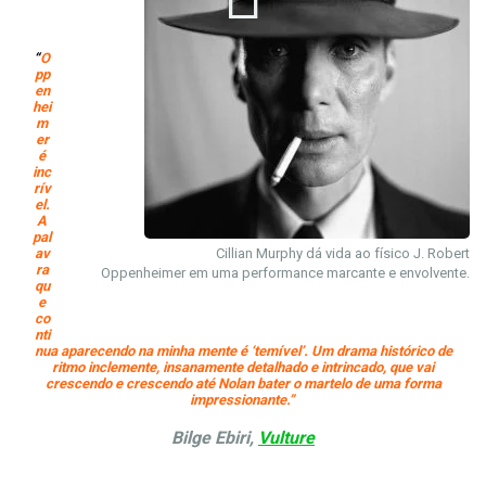
“
O
pp
en
hei
m
er
é
inc
rív
el.
A
pal
av
Cillian Murphy dá vida ao físico J. Robert
ra
Oppenheimer em uma performance marcante e envolvente.
qu
e
co
nti
nua aparecendo na minha mente é ‘temível’. Um drama histórico de
ritmo inclemente, insanamente detalhado e intrincado, que vai
crescendo e crescendo até Nolan bater o martelo de uma forma
impressionante.”
Bilge Ebiri,
Vulture