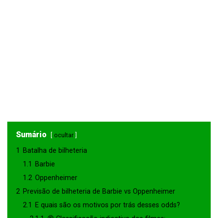
1
1
Sumário
ocultar
1
Batalha de bilheteria
1.1
Barbie
1.2
Oppenheimer
2
Previsão de bilheteria de Barbie vs Oppenheimer
2.1
E quais são os motivos por trás desses odds?