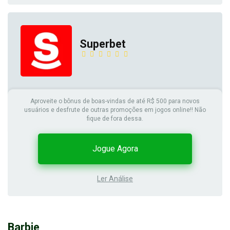
Superbet
Aproveite o bônus de boas-vindas de até R$ 500 para novos
usuários e desfrute de outras promoções em jogos online!! Não
fique de fora dessa.
Jogue Agora
Ler Análise
Barbie