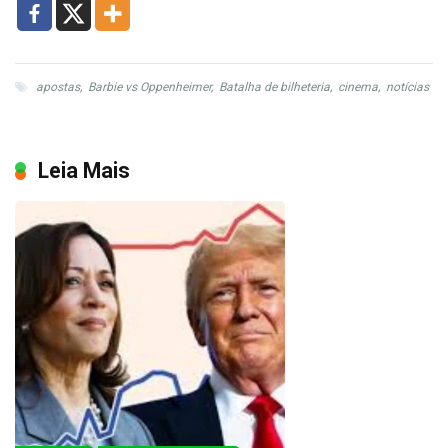
apostas
,
Barbie vs Oppenheimer
,
Batalha de bilheteria
,
cinema
,
notícias
Leia Mais