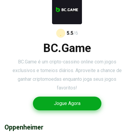
5.5
/6
BC.Game
BC.Game é um cripto-cassino online com jogos
exclusivos e torneios diários. Aproveite a chance de
ganhar criptomoedas enquanto joga seus jogos
favoritos!
Jogue Agora
Oppenheimer