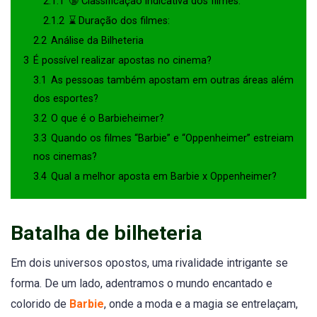
2.1.1
🔞 Classificação indicativa dos filmes:
2.1.2
⌛ Duração dos filmes:
2.2
Análise da Bilheteria
3
É possível realizar apostas no cinema?
3.1
As pessoas também apostam em outras áreas além
dos esportes?
3.2
O que é o Barbieheimer?
3.3
Quando os filmes “Barbie” e “Oppenheimer” estreiam
nos cinemas?
3.4
Qual a melhor aposta em Barbie x Oppenheimer?
Batalha de bilheteria
Em dois universos opostos, uma rivalidade intrigante se
forma. De um lado, adentramos o mundo encantado e
colorido de
Barbie
, onde a moda e a magia se entrelaçam,