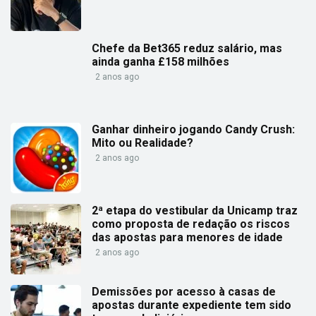
Chefe da Bet365 reduz salário, mas
ainda ganha £158 milhões
2 anos ago
Ganhar dinheiro jogando Candy Crush:
Mito ou Realidade?
2 anos ago
2ª etapa do vestibular da Unicamp traz
como proposta de redação os riscos
das apostas para menores de idade
2 anos ago
Demissões por acesso à casas de
apostas durante expediente tem sido