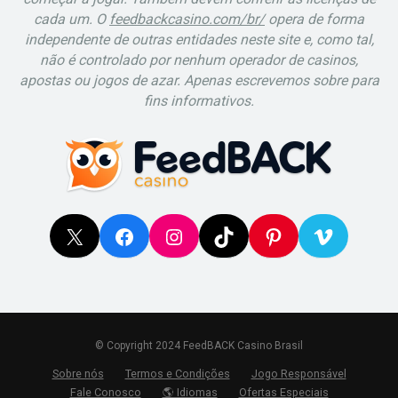
cada um. O
feedbackcasino.com/br/
opera de forma
independente de outras entidades neste site e, como tal,
não é controlado por nenhum operador de casinos,
apostas ou jogos de azar. Apenas escrevemos sobre para
fins informativos.
X
Facebook
Instagram
TikTok
Pinterest
Vimeo
© Copyright 2024 FeedBACK Casino Brasil
Sobre nós
Termos e Condições
Jogo Responsável
Fale Conosco
🌎 Idiomas
Ofertas Especiais