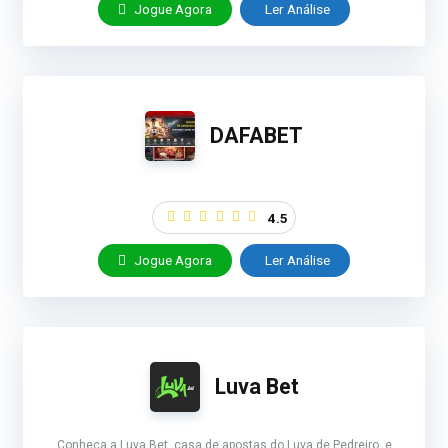
Jogue Agora
Ler Análise
DAFABET
4.5
Jogue Agora
Ler Análise
Luva Bet
Conheça a Luva Bet, casa de apostas do Luva de Pedreiro, e