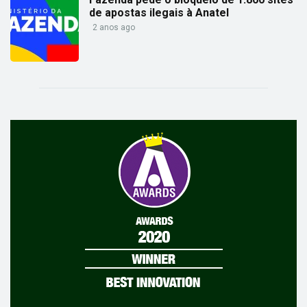
de apostas ilegais à Anatel
2 anos ago