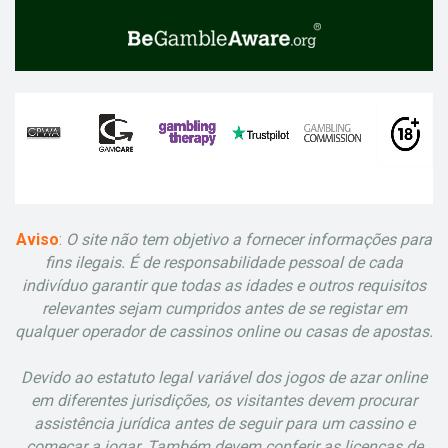
Aviso
:
O site não tem objetivo a fornecer informações para
fins ilegais. É de responsabilidade pessoal de cada
indivíduo garantir que todas as idades e outros requisitos
relevantes sejam cumpridos antes de se registar em
qualquer operador de cassinos online ou casas de apostas.
Devido ao estatuto legal variável dos jogos de azar online
em diferentes jurisdições, os visitantes devem procurar
assistência jurídica antes de seguir para um cassino e
começar a jogar. Também devem conferir as licenças de