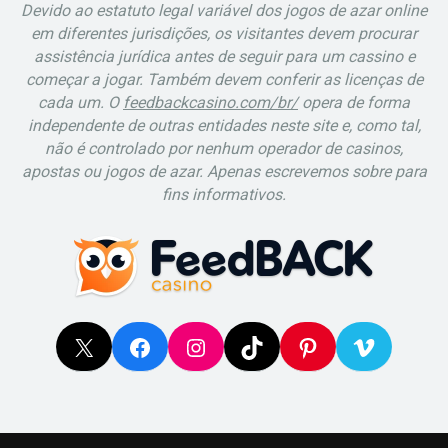
Devido ao estatuto legal variável dos jogos de azar online
em diferentes jurisdições, os visitantes devem procurar
assistência jurídica antes de seguir para um cassino e
começar a jogar. Também devem conferir as licenças de
cada um. O
feedbackcasino.com/br/
opera de forma
independente de outras entidades neste site e, como tal,
não é controlado por nenhum operador de casinos,
apostas ou jogos de azar. Apenas escrevemos sobre para
fins informativos.
X
Facebook
Instagram
TikTok
Pinterest
Vimeo